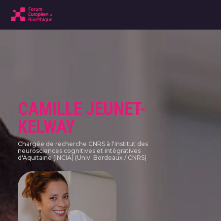
CAMILLE JEUNET-
KELWAY
Chargée de recherche CNRS à l'institut des
neurosciences cognitives et intégratives
d'Aquitaine (INCIA) (Univ. Bordeaux / CNRS)