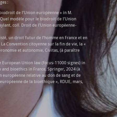
ges :
biodroit de l’Union européenne » in M.
 Quel modèle pour le biodroit de l’Union
ylant, coll. Droit de l’Union européenne-
sisté, un droit futur de l’homme en France et en
 La Convention citoyenne sur la fin de vie, la «
éronomie et autonomie, Civitas, (à paraître
he European Union law (focus-11000 signes) in
 and bioethics in France, Springer, 2024 (à
n européenne relative au don de sang et de
on européenne de la bioéthique », RDUE, mars,