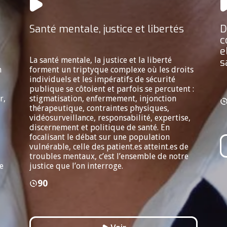
Santé mentale, justice et libertés
D
c
e
La santé mentale, la justice et la liberté
s
n
forment un triptyque complexe où les droits
individuels et les impératifs de sécurité
publique se côtoient et parfois se percutent :
r,
stigmatisation, enfermement, injonction
thérapeutique, contraintes physiques,
vidéosurveillance, responsabilité, expertise,
discernement et politique de santé. En
focalisant le débat sur une population
vulnérable, celle des patient.es atteint.es de
troubles mentaux, c’est l’ensemble de notre
e
justice que l’on interroge.
90