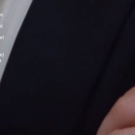
e.
nt
et
e)
a