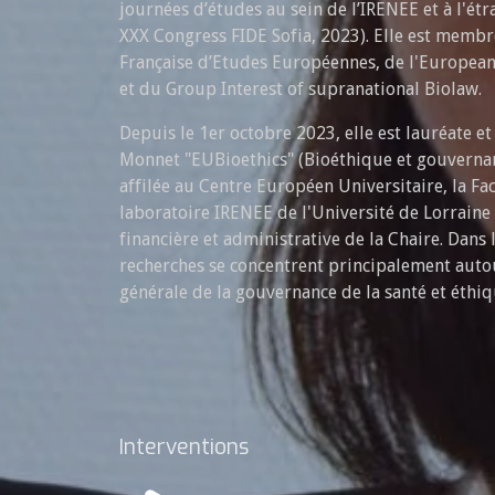
journées d’études au sein de l’IRENEE et à l'ét
XXX Congress FIDE Sofia, 2023). Elle est memb
Française d’Etudes Européennes, de l'European
et du Group Interest of supranational Biolaw.
Depuis le 1er octobre 2023, elle est lauréate et
Monnet "EUBioethics" (Bioéthique et gouverna
affilée au Centre Européen Universitaire, la Fac
laboratoire IRENEE de l'Université de Lorraine 
financière et administrative de la Chaire. Dans l
recherches se concentrent principalement auto
générale de la gouvernance de la santé et éthiq
Interventions