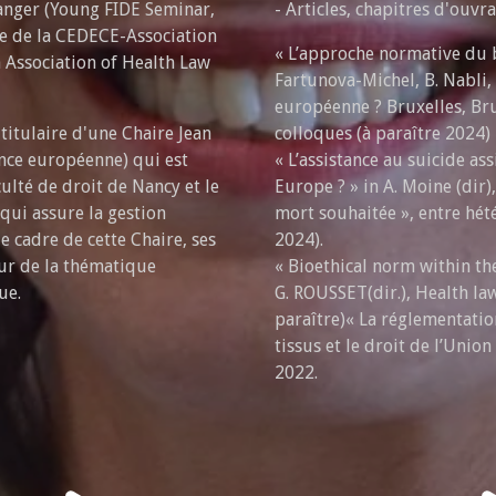
ranger (Young FIDE Seminar,
- Articles, chapitres d'ouvra
re de la CEDECE-Association
« L’approche normative du 
 Association of Health Law
Fartunova-Michel, B. Nabli,
européenne ? Bruxelles, Bru
 titulaire d'une Chaire Jean
colloques (à paraître 2024)
nce européenne) qui est
« L’assistance au suicide as
ulté de droit de Nancy et le
Europe ? » in A. Moine (dir),
qui assure la gestion
mort souhaitée », entre hét
e cadre de cette Chaire, ses
2024).
ur de la thématique
« Bioethical norm within t
ue.
G. ROUSSET(dir.), Health law
paraître)« La réglementatio
tissus et le droit de l’Uni
2022.