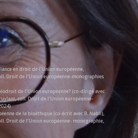
e
fiance en droit de l'Union européenne,
coll. Droit de l'Union européenne-monographies
iodroit de l'Union européenne? (co-dirigé avec
Bruylant, coll. Droit de l'Union européenne-
2024)
éenne de la bioéthique (co-écrit avec B. Nabli),
coll. Droit de l'Union européenne- monographie,