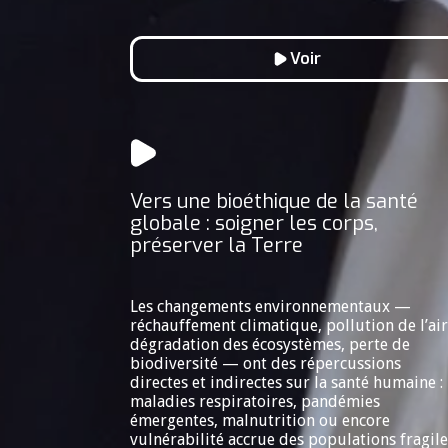
Voir
Vers une bioéthique de la santé
globale : soigner les corps,
préserver la Terre
Les changements environnementaux —
réchauffement climatique, pollution de l’air
dégradation des écosystèmes, perte de
biodiversité — ont des répercussions
directes et indirectes sur la santé humaine :
maladies respiratoires, pandémies
émergentes, malnutrition ou encore
vulnérabilité accrue des populations fragile