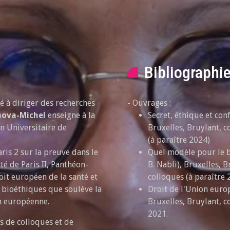
Bibliographi
é à diriger des recherches
- Ouvrages :
nova-Michel
enseigne à la
Secret, éthique et con
n Universitaire de
Bruxelles, Bruylant, 
(à paraître 2024)
aris 2 sur la preuve dans le
Quel modèle pour le b
té de Paris II, Panthéon-
B. Nabli), Bruxelles, 
oit européen de la santé et
colloques (à paraître 
 bioéthiques que soulève la
Droit de l'Union europ
on européenne.
Bruxelles, Bruylant, 
2021.
s de colloques et de