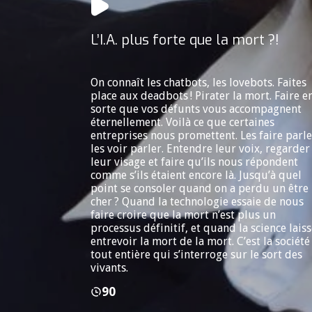
L’I.A. plus forte que la mort ?!
On connaît les chatbots, les lovebots. Faites
place aux deadbots ! Pirater la mort. Faire e
sorte que vos défunts vous accompagnent
éternellement. Voilà ce que certaines
entreprises nous promettent. Les faire parle
les voir parler. Entendre leur voix, regarder
leur visage et faire qu’ils nous répondent
comme s’ils étaient encore là. Jusqu’à quel
point se consoler quand on a perdu un être
cher ? Quand la technologie essaie de nous
faire croire que la mort n’est plus un
processus définitif, et quand la science laiss
entrevoir la mort de la mort. C’est la société
tout entière qui s’interroge sur le sort des
vivants.
90