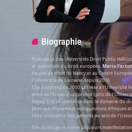
Biographie
Professeur des Universités Droit Public Habilit
et spécialiste du droit européen,
Maria Fartu
faculté de droit de Nancy et au Centre Europée
l'Université de Lorraine depuis 2018.
Elle a soutenu en 2010 sa thèse à l’Université P
droit de l’Union Européenne (prix de l'Universi
Assas). Elle se spécialise dans le domaine du dr
plus spécifiquement aux questions éthiques et
libre circulation des patients au sein de l'Uni
Elle co-dirige et anime plusieurs manifestation