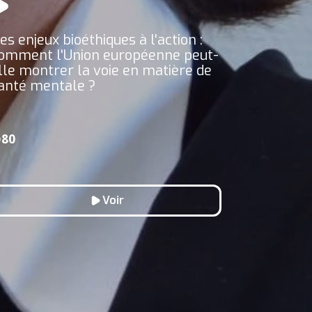
es enjeux bioéthiques à l'action :
omment l'Union européenne peut-
lle montrer la voie en matière de
anté mentale ?
80
Voir