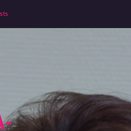
sts
A-