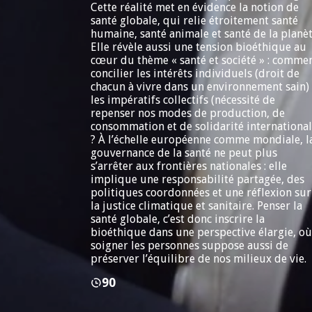
Cette réalité met en évidence la notion de
santé globale, qui relie étroitement santé
humaine, santé animale et santé de la planèt
Elle révèle aussi une tension bioéthique au
cœur du thème « santé et société » : comme
concilier les intérêts individuels (droit de
chacun à vivre dans un environnement sain) 
les impératifs collectifs (nécessité de
repenser nos modes de production, de
consommation et de solidarité international
? À l’échelle européenne comme mondiale, l
gouvernance de la santé ne peut plus
s’arrêter aux frontières nationales : elle
implique une responsabilité partagée, des
politiques coordonnées et une réflexion sur
la justice climatique et sanitaire. Penser la
santé globale, c’est donc inscrire la
bioéthique dans une perspective élargie, où
soigner les personnes suppose aussi de
préserver l’équilibre de nos milieux de vie.
90