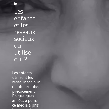
Les
enfants
et les
réseaux
sociaux :
qui
utilise
qui ?
Les enfants
utilisent les
réseaux sociaux
de plus en plus
précocement.
En quelques
années à peine,
ce média a pris