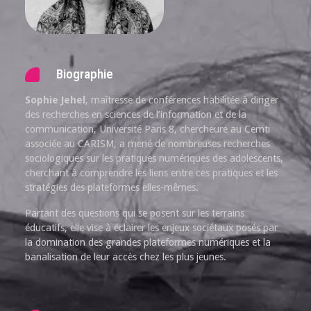
Biographie
Sophie Jehel
, maîtresse de conférences habilitée à diriger
des recherches en sciences de l’information et de la
communication, Université Paris 8, chercheure au Cemti
associée au CARISM, a mené de nombreuses recherches
sociologiques sur les pratiques numériques des adolescents,
cherchant à comprendre les liens entre ces pratiques et les
stratégies des plateformes elles-mêmes.
Partant des questions qui se posent sur les terrains
éducatifs, elle vise à éclairer les enjeux sociétaux posés par
la domination des grandes plateformes numériques et la
banalisation de leur accès chez les plus jeunes.