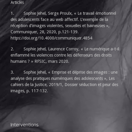
Articles
1. Sophie Jehel, Serge Proulx, « Le travail émotionnel
des adolescents face au web affectif. L’exemple de la
réception d’images violentes, sexuelles et haineuses »,
Communiquer, 28, 2020, p.121-139.
https://doi.org/10.4000/communiquer.4854
2. Sophie Jehel, Laurence Corroy, « Le numérique a-t-il
enflammé les violences contre les défenseurs des droits
humains ? » RFSIC, mars 2020.
3. Sophie Jehel, « Emprise et déprise des images : une
analyse des pratiques numériques des adolescents », Les
cahiers de la Justice, 2019/1, Dossier séduction et peur des
images, p. 117-132.
Interventions