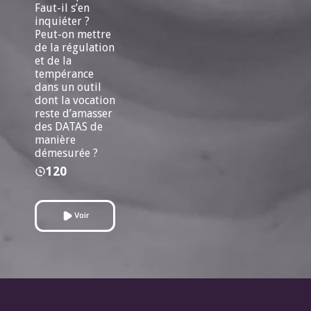
Faut-il s’en
inquiéter ?
Peut-on mettre
de la régulation
et de la
tempérance
dans un outil
dont la vocation
reste d’amasser
des DATAS de
manière
démesurée ?
120
Voir