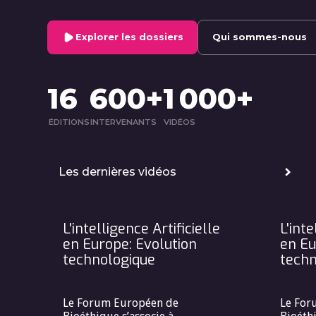
Explorer les dossiers
Qui sommes-nous
16
600+
1 000+
ÉDITIONS
INTERVENANTS
VIDÉOS
Les dernières vidéos
L'intelligence Artificielle
L'inte
en Europe: Evolution
en Eu
technologique
techn
Le Forum Européen de
Le For