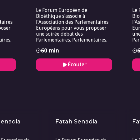
Le Forum Européen de
Le 
Bioéthique s’associe à
Bio
taires
l’Association des Parlementaires
l’A
poser
Européens pour vous proposer
Eur
une soirée débat des
une
ires.
Parlementaires. Parlementaires.
Par
60 min
Écouter
Senadla
Fatah Senadla
Fa