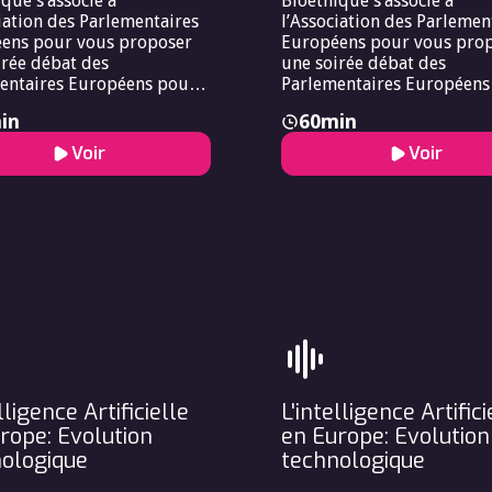
que s’associe à
Bioéthique s’associe à
iation des Parlementaires
l’Association des Parlemen
ens pour vous proposer
Européens pour vous pro
irée débat des
une soirée débat des
entaires Européens pour
Parlementaires Européens
roposer une soirée débat
vous proposer une soirée 
in
60
min
rlementaires Le Forum
des Parlementaires Le Fo
en de Bioéthique s’associe
Européen de Bioéthique s’
Voir
Voir
ociation des
à l’Association des
entaires Européens pour
Parlementaires Européens
roposer une soirée débat
vous proposer une soirée 
rlementaires.
des Parlementaires.
lligence Artificielle
L'intelligence Artifici
rope: Evolution
en Europe: Evolution
ologique
technologique