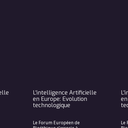
elle
L'intelligence Artificielle
L'i
en Europe: Evolution
en
technologique
te
Le Forum Européen de
Le 