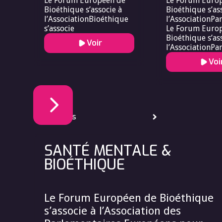
Le Forum Européen de
Le Forum Euro
Bioéthique s’associe à
Bioéthique s’as
l’AssociationBioéthique
l’AssociationPa
s’associe
Le Forum Euro
Bioéthique s’as
Voir
l’AssociationPa
Forum Europée
Voi
Bioéthique s’as
l’AssociationPa
Dossiers
SANTÉ MENTALE &
BIOÉTHIQUE
Le Forum Européen de Bioéthique
s’associe à l’Association des