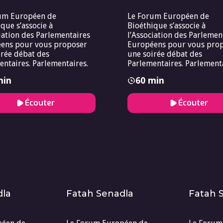
um Européen de
Le Forum Européen de
que s’associe à
Bioéthique s’associe à
iation des Parlementaires
l’Association des Parlemen
ens pour vous proposer
Européens pour vous pro
irée débat des
une soirée débat des
entaires. Parlementaires.
Parlementaires. Parlementa
min
60 min
Écouter
Écouter
dla
Fatah Senadla
Fatah 