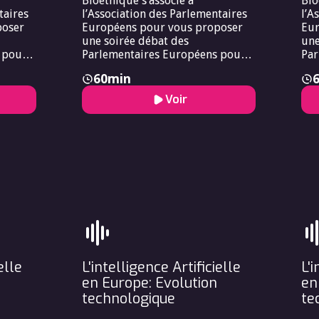
Bioéthique s’associe à
Bio
taires
l’Association des Parlementaires
l’A
poser
Européens pour vous proposer
Eur
une soirée débat des
une
 pour
Parlementaires Européens pour
Par
débat
vous proposer une soirée débat
vou
60
min
rum
des Parlementaires Le Forum
des
associe
Européen de Bioéthique s’associe
Eur
Voir
à l’Association des
à l
 pour
Parlementaires Européens pour
Par
débat
vous proposer une soirée débat
vou
des Parlementaires.
des
elle
L'intelligence Artificielle
L'i
en Europe: Evolution
en
technologique
te