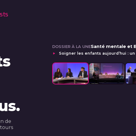
sts
Santé mentale et 
DOSSIER À LA UNE
🔊 Activer le son
Soigner les enfants aujourd’hui : un 
ts
us.
en de
utours