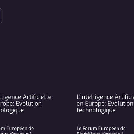
lligence Artificielle
L'intelligence Artifici
rope: Evolution
en Europe: Evolution
ologique
technologique
um Européen de
Le Forum Européen de