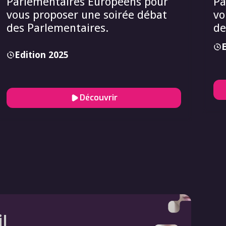
Parlementaires Européens pour
Pa
vous proposer une soirée débat
vo
des Parlementaires.
de
E
Edition 2025
Découvrir
l