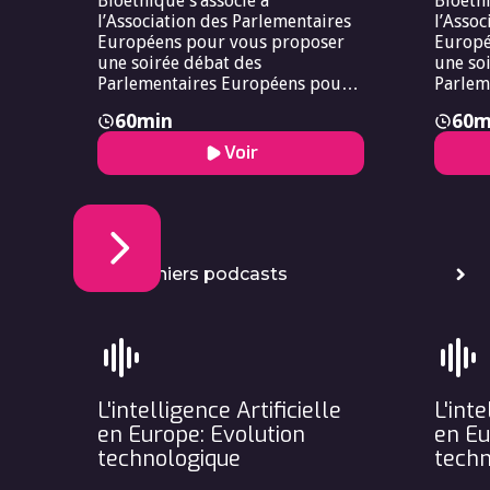
Bioéthique s’associe à
Bioéthi
l’Association des Parlementaires
l’Assoc
Européens pour vous proposer
Europé
une soirée débat des
une so
Parlementaires Européens pour
Parlem
vous proposer une soirée débat
vous p
60
min
60
m
des Parlementaires Le Forum
des Pa
Européen de Bioéthique s’associe
Europé
Voir
à l’Association des
à l’Ass
Parlementaires Européens pour
Parlem
vous proposer une soirée débat
vous p
des Parlementaires.
des Pa
Les derniers podcasts
L'intelligence Artificielle
L'inte
en Europe: Evolution
en Eu
technologique
techn