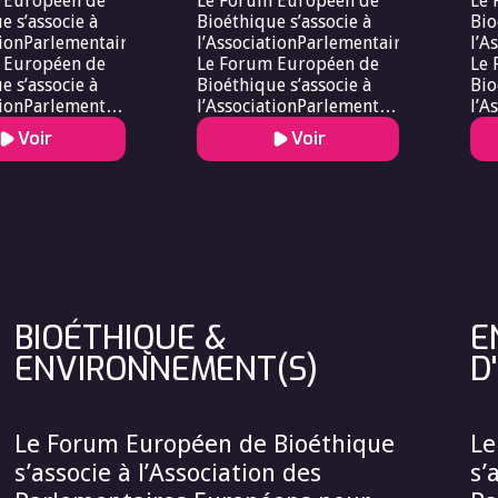
 Européen de
Le Forum Européen de
Le 
e s’associe à
Bioéthique s’associe à
Bio
tionParlementaires
l’AssociationParlementaires
l’A
 Européen de
Le Forum Européen de
Le 
e s’associe à
Bioéthique s’associe à
Bio
tionParlementaires.Le
l’AssociationParlementaires.Le
l’A
ropéen de
Forum Européen de
Fo
Voir
Voir
e s’associe à
Bioéthique s’associe à
Bio
tionParlementaires..
l’AssociationParlementaires..
l’A
BIOÉTHIQUE &
E
ENVIRONNEMENT(S)
D
Le Forum Européen de Bioéthique
Le
s’associe à l’Association des
s’