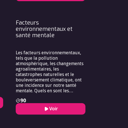
?
Facteurs
environnementaux et
santé mentale
Les facteurs environnementaux,
tels que la pollution
atmosphérique, les changements
agroalimentaires, les
catastrophes naturelles et le
bouleversement climatique, ont
une incidence sur notre santé
mentale. Quels en sont les
impacts ? Quelles mesures
90
peuvent être prises les atténuer ?
nt
Voir
ur