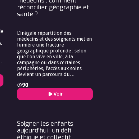
médecins : comment
réconcilier géographie et
santé ?
de
L’inégale répartition des
médecins et des soignants met en
,
lumière une fracture
géographique profonde : selon
que l’on vive en ville, à la
de
campagne ou dans certaines
périphéries, l’accès aux soins
devient un parcours du
combattant. Ce phénomène,
90
qualifié de « désert médical »,
pose une question bioéthique :
Voir
comment garantir à chaque
n
individu un droit fondamental à
un
la santé, quand l’intérêt collectif
conduit parfois à concentrer les
de
ressources dans les zones les plus
Soigner les enfants
denses ou les plus rentables ? Les
aujourd’hui : un défi
conséquences sont multiples :
éthique et collectif