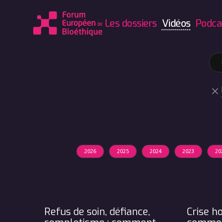
Les dossiers
Vidéos
Podca
2026
2025
2024
2023
20
Refus de soin, défiance,
Crise ho