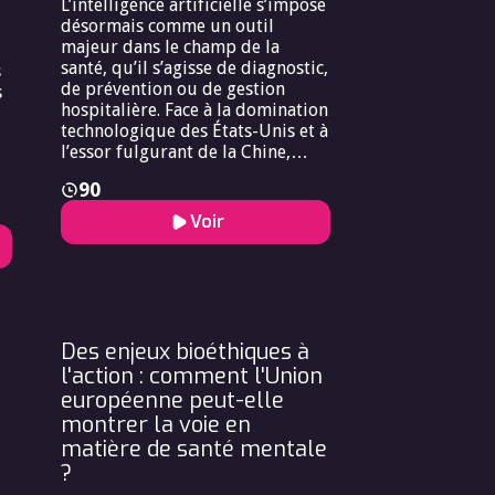
L’intelligence artificielle s’impose
l’intérêt collectif — gérer des
désormais comme un outil
ressources rares dans un
majeur dans le champ de la
contexte budgétaire contraint —
santé, qu’il s’agisse de diagnostic,
apparaît ici avec force. À l’échelle
s
de prévention ou de gestion
européenne, si les modèles
s
hospitalière. Face à la domination
diffèrent, le constat est
technologique des États-Unis et à
largement partagé : la pédiatrie
l’essor fulgurant de la Chine,
et la pédopsychiatrie sont des
l’Europe cherche à construire une
secteurs fragilisés, révélateurs
90
voie singulière, fondée sur la
e
des déséquilibres de nos
é
régulation, la protection des
systèmes de santé.
Voir
données et le respect des droits
ns
fondamentaux. Ce choix met en
la
lumière une tension bioéthique
entre l’intérêt collectif —
garantir la sécurité, la
s,
transparence et l’égalité d’accès
Des enjeux bioéthiques à
aux technologies — et l’intérêt
l'action : comment l'Union
individuel, qui peut être de
européenne peut-elle
bénéficier rapidement des
montrer la voie en
innovations les plus
matière de santé mentale
performantes. Le débat dépasse
donc la seule efficacité technique
?
: il interroge la capacité de