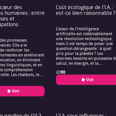
nterroge.
soutien communautaire ?
u cœur des
Coût écologique de l’I.A. :
ns humaines : entre
est-ce bien raisonnable ?
ses et
pations
L’essor de l’intelligence
artificielle est indéniablement
une révolution technologique,
e des promesses
mais il est temps de poser une
aires. Elle a le
question dérangeante : à quel
de renforcer les
prix pour la planète ? Les
 humaines en améliorant
énormes besoins en puissance d
ication, en éliminant
calcul, en énergie, et la
res linguistiques, et en
production de déchets
t la compréhension
90
électroniques engendrés par les
relle. Les chatbots, les
data center alimentant l’IA pose
Voir
 virtuels et les
un défi majeur à notre
rs automatiques sont
responsabilité envers la
exemples d’IA qui
Voir
biosphère. Alors que nous
approcher les
recherchons la puissance de
 Mais l’IA va parfois
calcul toujours plus grande po
 en permettant à
alimenter nos modèles d’IA
obots [bots] de susciter
avancés, nous devons nous
ments d’attachement et
le gardien de l’IA ?
L’I.A. sous influences :