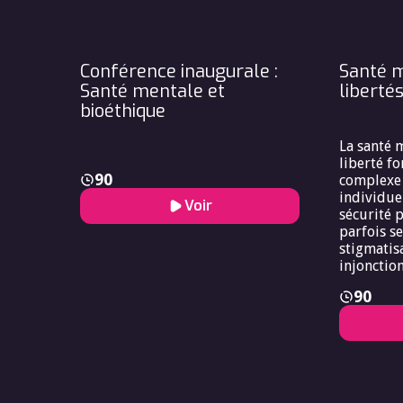
tous que s
que passe
consommer
qu’alimen
Conférence inaugurale :
Santé m
à l’éthiq
Santé mentale et
liberté
ce que la
bioéthique
cerveau, 
complexe,
l’ignorer 
La santé m
davantage
liberté f
90
complexe 
individuel
Voir
sécurité 
parfois se
stigmatis
injonctio
contraint
90
vidéosurv
expertise
politique 
le débat 
vulnérable
atteint.e
c’est l’en