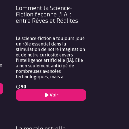
Comment la Science-
Fiction façonne l’I.A. :
entre Rêves et Réalités
La science-fiction a toujours joué
un rôle essentiel dans la
stimulation de notre imagination
et de notre curiosité envers
l’intelligence artificielle [IA]. Elle
e
a non seulement anticipé de
nombreuses avancées
technologiques, mais a
également contribué à façonner
90
nt
notre perception de l’IA. «
Neuromancien » de William
Voir
Gibson [1984] a popularisé le
concept de la réalité virtuelle et
de la matrice, des éléments qui
ur
ont depuis inspiré le
développement de l’IA dans le
domaine de la simulation et de
La morale est-elle