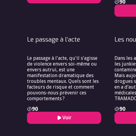
garantir des pratiques efficaces
90
mentale. 
et éthiquement responsables ?
normal s’
pathologie
démantèle
normalité
Le passage à l’acte
Les nou
Le passage à l'acte, qu'il s'agisse
Dans les a
de violence envers soi-même ou
les junkie
envers autrui, est une
contaminé
manifestation dramatique des
Mais aujo
troubles mentaux. Quels sont les
drogues sa
facteurs de risque et comment
en a d’au
pouvons-nous prévenir ces
médicales 
comportements ?
TRAMADOL,
RIVOTRIL 
90
90
ailleurs, 
n’ont pas
Voir
formes d’
développe
ceci, dès 