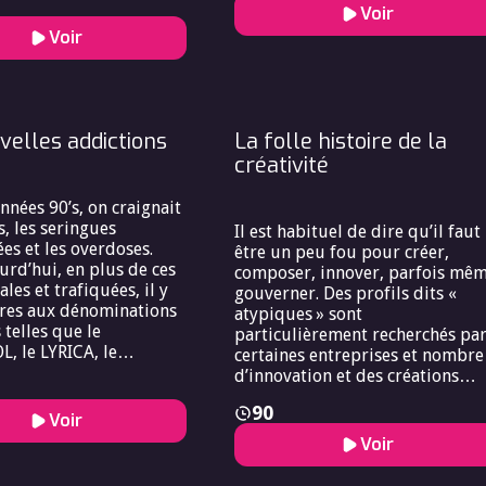
la discipline est récente et nos
TDAH, HPI, HPE, TSA, le
Voir
moyens sont limités. Comment
exile souvent dans la
Voir
diagnostiquer, prendre en char
 et la pathologie se
et prévenir le syndrome de stre
 en province de la
post-traumatiques ?
.
velles addictions
La folle histoire de la
créativité
nnées 90’s, on craignait
s, les seringues
Il est habituel de dire qu’il faut
es et les overdoses.
être un peu fou pour créer,
urd’hui, en plus de ces
composer, innover, parfois mê
les et trafiquées, il y
gouverner. Des profils dits «
tres aux dénominations
atypiques » sont
telles que le
particulièrement recherchés pa
 le LYRICA, le
certaines entreprises et nombre
ou le FENTANYL. Par
d’innovation et des créations
si les drogues « dures »
artistiques n’auraient jamais vu
90
 disparu, de nouvelles
le jour sous traitement. Faut-il
Voir
addictions se
un brin de folie pour ensemenc
Voir
nt et se répandent, et
les mornes plaines de la
le plus jeune âge. On sait
normalité ? Que se passerait-il s