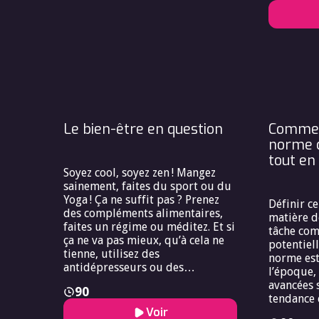
liberté de
impératifs collectifs (nécessité de
repenser nos modes de
production, de consommation et
de solidarité internationale) ? À
l’échelle européenne comme
mondiale, la gouvernance de la
santé ne peut plus s’arrêter aux
frontières nationales : elle
implique une responsabilité
Le bien-être en question
Comment
partagée, des politiques
norme d
coordonnées et une réflexion sur
tout en
la justice climatique et sanitaire.
Soyez cool, soyez zen ! Mangez
Penser la santé globale, c’est donc
sainement, faites du sport ou du
inscrire la bioéthique dans une
Yoga ! Ça ne suffit pas ? Prenez
perspective élargie, où soigner
Définir c
des compléments alimentaires,
les personnes suppose aussi de
matière d
faites un régime ou méditez. Et si
préserver l’équilibre de nos
tâche com
ça ne va pas mieux, qu’à cela ne
milieux de vie.
potentiel
tienne, utilisez des
norme est
antidépresseurs ou des
l’époque, 
anxiolytiques ! Le bien-être se
avancées s
90
conjugue souvent à l’impératif.
tendance e
Mais comment pouvons-nous
Voir
médicalis