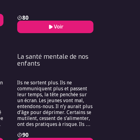
l’Europe à rester compétitive
:
tout en affirmant un modèle de
gouvernance respectueux de la
80
dignité humaine. La question
Voir
devient alors : l’Europe peut-elle,
en matière d’IA et de santé,
proposer un équilibre original
entre innovation et éthique, et
ainsi peser face aux autres
La santé mentale de nos
puissances mondiales ?
enfants
on
Ils ne sortent plus. Ils ne
communiquent plus et passent
leur temps, la tête penchée sur
un écran. Les jeunes vont mal,
entendons-nous. Il n’y aurait plus
é
d’âge pour déprimer. Certains se
ée
mutilent, cessent de s’alimenter,
ont des pratiques à risque. Ils ne
croient plus en rien, mais ils sont
90
,
prêts à tout. Et s’ils n’ont plus