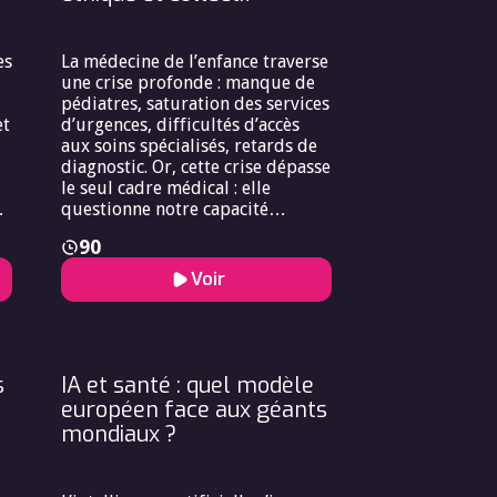
renoncements aux soins,
aggravation des inégalités
sociales, sentiment d’abandon
es
La médecine de l’enfance traverse
dans certains territoires.
une crise profonde : manque de
Réconcilier géographie et santé,
pédiatres, saturation des services
c’est finalement refuser que le
et
d’urgences, difficultés d’accès
code postal détermine la qualité
aux soins spécialisés, retards de
du soin.
diagnostic. Or, cette crise dépasse
le seul cadre médical : elle
questionne notre capacité
collective à protéger les plus
90
vulnérables, alors que l’enfant
devrait être au cœur des
Voir
priorités de santé publique. Les
familles, souvent démunies, se
x
heurtent à des délais d’attente
n
inacceptables, tandis que les
professionnels, épuisés, peinent
s
IA et santé : quel modèle
à répondre à une demande
européen face aux géants
s
croissante. La tension entre
mondiaux ?
l’intérêt individuel — chaque
,
enfant a droit à une prise en
ue
charge rapide et de qualité — et