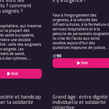
t vont les
il y a urgence !
nts ? comment
s soignés ?
Face à l’engorgement des
urgences, à la vétusté des
infrastructures, à la fermeture 
ospitalière, qui traverse
services hospitaliers et à la
ui la plupart des
pénurie de personnels soignants
de santé européens,
la crise de l’accès aux soins
mière une double
soulève aujourd’hui des
ité : celle des soignants
questions majeures de justice, 
es soignés. Les
solidarité et de responsabilité
nnels de santé,
90
collective. Ce phénomène, qui
s à des rythmes
touche l’ensemble du territoire
Voir
s, à un manque
français, est loin d’être isolé :
 de moyens et à une
plusieurs pays européens
sance insuffisante,
Voir
connaissent des tensions
r vocation fragilisée et
similaires. Comment garantir u
é mentale mise à rude
accès équitable aux soins dans 
n parallèle, les patients
contexte de contraintes
des délais d’attente
budgétaires, de vieillissement 
, des inégalités d’accès
société et handicap
Grand âge : entre dignité
la population et d’épuisement
 Cette tension révèle un
er la solidarité
individuelle et solidarité
des professionnels ? Quels
bioéthique : comment
collective
arbitrages éthiques faut-il