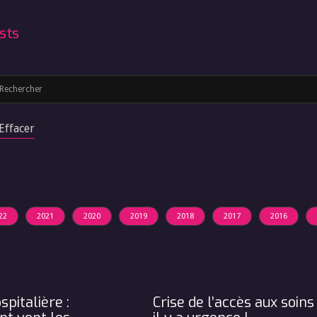
sts
Effacer
22
2021
2020
2019
2018
2017
2016
spitalière :
Crise de l’accès aux soins 