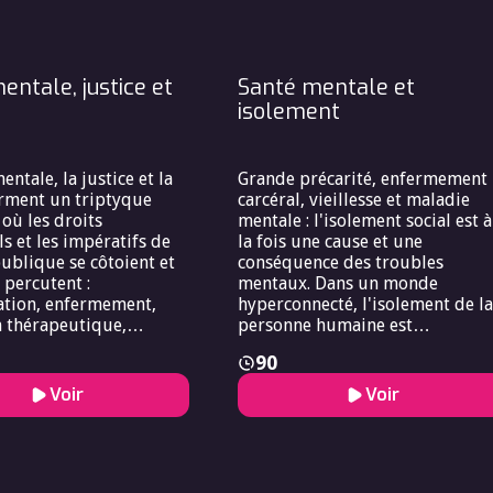
croller ne sert à rien,
l’on bannissait toute forme de
r des heures à
mal-être et de maladie mentale 
 du porno ne fait
ter un marché du corps
entale, justice et
Santé mentale et
ue douteuse, et pourtant,
s
isolement
 raison condamne, le
dans sa biochimie
 semble parfois
ou pire, en réclamer
entale, la justice et la
Grande précarité, enfermement
.
orment un triptyque
carcéral, vieillesse et maladie
où les droits
mentale : l'isolement social est à
s et les impératifs de
la fois une cause et une
publique se côtoient et
conséquence des troubles
 percutent :
mentaux. Dans un monde
ation, enfermement,
hyperconnecté, l'isolement de la
n thérapeutique,
personne humaine est
es physiques,
paradoxalement en
90
eillance, responsabilité,
augmentation. Quels sont les
, discernement et
effets délétères de l'isolement
Voir
Voir
de santé. En focalisant
sur la santé mentale et quels so
sur une population
les moyens de lutter contre ce
, celle des patient.es
phénomène ? Quelles stratégies
s de troubles mentaux,
peuvent être mises en place po
semble de notre justice
favoriser l'inclusion sociale et le