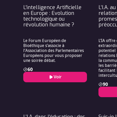
que l’on i
L'intelligence Artificielle
L’I.A. a
en Europe : Evolution
relatio
technologique ou
promes
révolution humaine ?
préoccu
Le Forum Européen de
L’IA offr
Bioéthique s’associe à
extraordin
l’Association des Parlementaires
potentiel 
Européens pour vous proposer
relations
une soirée débat.
la commun
les barriè
60
facilitan
intercultu
Voir
assistants
90
traducteu
autant d’
peuvent r
individus.
plus loin
certains r
des senti
L’I.A. dans l’éducation : des
Suis-je 