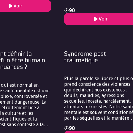
 chacun.
bioéthique est donc convoquée 
Voir
90
comment concilier l’intérêt
général de moderniser les soins
Voir
avec l’exigence de justice et de
dignité individuelle ?
 définir la
Syndrome post-
’un être humain
traumatique
 nuances ?
Plus la parole se libère et plus 
prend conscience des violences
e qui est normal en
qui déchirent nos existences :
e santé mentale est une
deuils, maladies, agressions
plexe, controversée et
sexuelles, inceste, harcèlement,
lement dangereuse. La
attentats terroristes. Notre sant
 étroitement liée à
mentale est souvent conditionn
la culture et les
par les séquelles et la manière
cientifiques et la
dont sont pris en charge nos
st sans conteste à la
90
psychotraumatismes. Cependant
ation de la santé