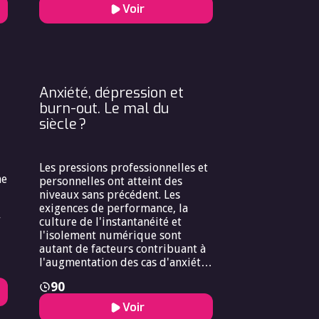
d’espoir, ils rêvent encore d’un
Voir
monde meilleur. Est-ce vraiment
ge
nouveau ? On incrimine
ss
l’éducation, la guerre ou le
COVID. La jeunesse souffre et les
adultes ne semblent pas tous
prendre la mesure de la
Anxiété, dépression et
situation. Pourtant, si la jeunesse
burn-out. Le mal du
est l’avenir du monde, il nous
siècle ?
incombe d’aller voir de plus près
ce qu’ils ont dans la tête.
Les pressions professionnelles et
me
personnelles ont atteint des
niveaux sans précédent. Les
exigences de performance, la
r
culture de l'instantanéité et
l'isolement numérique sont
autant de facteurs contribuant à
l'augmentation des cas d'anxiété,
de dépression et de burn-out,
90
er
causant un problème de santé
publique majeur ainsi qu’un
Voir
i
challenge médical et social.