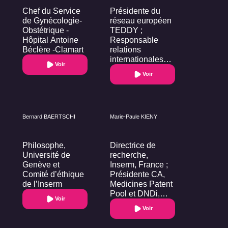
Chef du Service
Présidente du
de Gynécologie-
réseau européen
Obstétrique -
TEDDY ;
Hôpital Antoine
Responsable
Béclère -Clamart
relations
internationales
Voir
Espace Éthique
Voir
PACA-Corse
Bernard BAERTSCHI
Marie-Paule KIENY
Philosophe,
Directrice de
Université de
recherche,
Genève et
Inserm, France ;
Comité d’éthique
Présidente CA,
de l’Inserm
Medicines Patent
Pool et DNDi,
Voir
Suisse
Voir