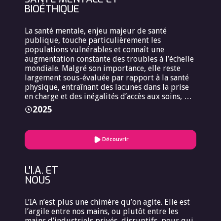
BIOÉTHIQUE
La santé mentale, enjeu majeur de santé
publique, touche particulièrement les
populations vulnérables et connaît une
augmentation constante des troubles à l’échelle
mondiale. Malgré son importance, elle reste
largement sous-évaluée par rapport à la santé
physique, entraînant des lacunes dans la prise
en charge et des inégalités d’accès aux soins, un
sujet central exploré cette année au Forum
2025
Européen de Bioéthique.
Découvrir
L'I.A. ET
NOUS
L’IA n’est plus une chimère qu’on agite. Elle est
l’argile entre nos mains, ou plutôt entre les
mains d’industriels privés, disruptifs, pour qui