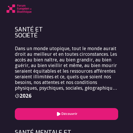
SANTÉ ET
SOCIÉTÉ
Dans un monde utopique, tout le monde aurait
droit au meilleur et en toutes circonstances. Les
accès au bien naître, au bien grandir, au bien
guérir, au bien vieillir et même, au bien mourir
seraient équitables et les ressources afférentes
seraient illimitées et ce, quels que soient nos
besoins, nos attentes et nos conditions
physiques, psychiques, sociales, géographiques
ou culturelles. Malheureusement, dans les faits,
2026
il n’en est rien.
Découvrir
SANTÉ MENTALE ET