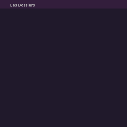
Les Dossiers
Vidéos
Podcasts
Qui sommes-nous
Contact
Newsletter