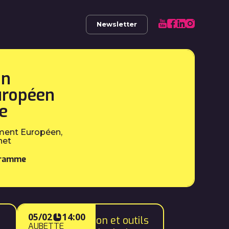
Newsletter
on
uropéen
e
ment Européen,
net
gramme
05/02
14:00
Téléconsultation et outils
AUBETTE