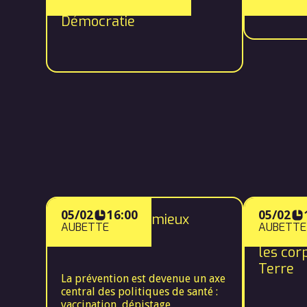
Santé, Bioéthique et
Démocratie
05/02
16:00
05/02
Prévenir pour mieux
Vers un
AUBETTE
AUBETTE
soigner !
santé globa
les cor
Terre
La prévention est devenue un axe
central des politiques de santé :
vaccination, dépistage,