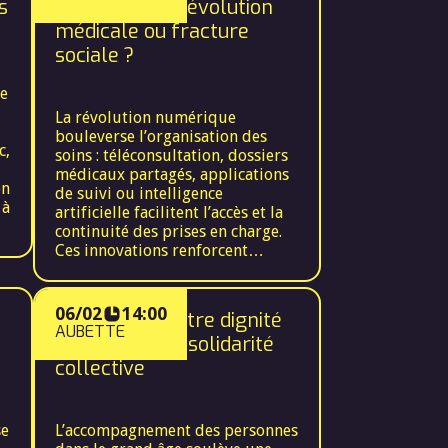
s
numériques : révolution
médicale ou fracture
sociale ?
se
La révolution numérique
bouleverse l’organisation des
c,
soins : téléconsultation, dossiers
médicaux partagés, applications
on
de suivi ou intelligence
 à
artificielle facilitent l’accès et la
continuité des prises en charge.
ne
Ces innovations renforcent
l’efficacité des systèmes de santé
et semblent répondre à un
intérêt collectif, notamment dans
06/02
14:00
Grand âge : entre dignité
un contexte de démographie
AUBETTE
individuelle et solidarité
médicale fragile. Mais elles
révèlent aussi de nouvelles
collective
inégalités : fractures numériques,
difficultés d’accès aux outils
pour les personnes âgées,
se
L’accompagnement des personnes
précaires ou isolées, perte du