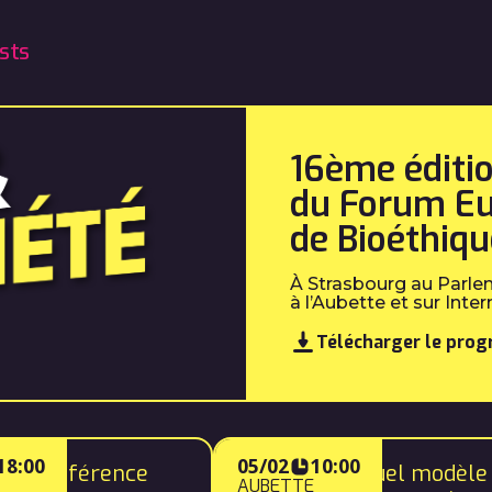
sts
16ème éditi
du Forum E
de Bioéthiqu
À Strasbourg au Parle
à l’Aubette et sur Inter
Télécharger le pro
18:00
05/02
10:00
nde Conférence
IA et santé : quel modèle
AUBETTE