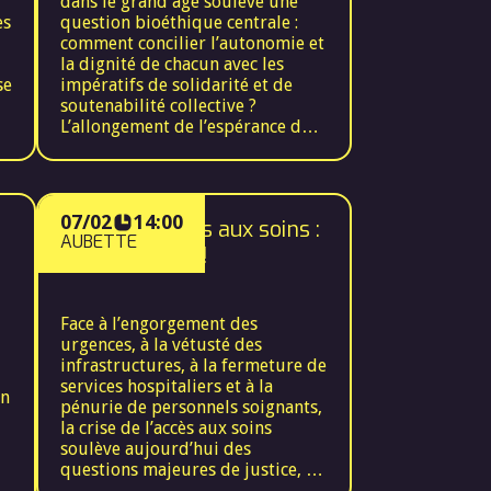
dans le grand âge soulève une
lien humain dans la relation
es
question bioéthique centrale :
soignant-soigné. Là où certains
comment concilier l’autonomie et
gagnent en autonomie et en
la dignité de chacun avec les
ue
rapidité, d’autres se trouvent
se
impératifs de solidarité et de
exclus ou stigmatisés. La
soutenabilité collective ?
bioéthique est donc convoquée :
L’allongement de l’espérance de
comment concilier l’intérêt
vie, communs à tous les pays
général de moderniser les soins
européens, confrontent nos
avec l’exigence de justice et de
sociétés à un vieillissement
e,
dignité individuelle ?
massif de la population. Or, ce
07/02
14:00
Crise de l’accès aux soins :
vieillissement interroge la
AUBETTE
capacité de nos systèmes sociaux
il y a urgence !
et de santé à garantir à la fois un
accompagnement humain et un
accès équitable aux ressources.
Face à l’engorgement des
La solitude, la dépendance, mais
urgences, à la vétusté des
aussi le risque de
infrastructures, à la fermeture de
marchandisation de la vieillesse,
services hospitaliers et à la
t
en
appellent à une vigilance éthique
pénurie de personnels soignants,
et politique. Dans ce contexte,
la crise de l’accès aux soins
l’Union européenne peut jouer
soulève aujourd’hui des
—
un rôle de laboratoire, en
questions majeures de justice, de
e
partageant des modèles et en
solidarité et de responsabilité