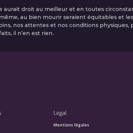
individuel, souvent
mme menacé par des
urait droit au meilleur et en toutes circonstan
ns ou des normes jugées
 et même, au bien mourir seraient équitables et l
antes. Répondre à cette
esoins, nos attentes et nos conditions physiques
ique ne peut se
corriger des « fake
ts, il n’en est rien.
l s’agit de reconstruire
 confiance, en plaçant
l’éthique de la
tion et la justice
u cœur de la relation de
s politiques de santé.
s
Légal
Mentions légales