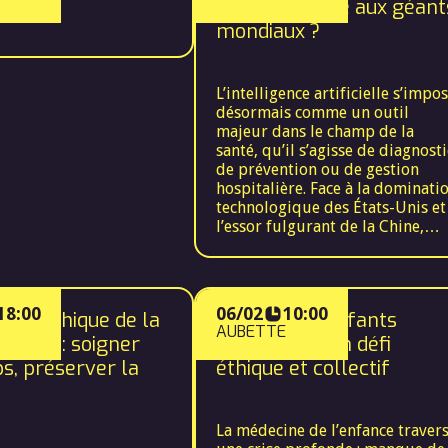
européen face aux géant
mondiaux ?
L’intelligence artificielle s’impo
désormais comme un outil
majeur dans le champ de la
santé, qu’il s’agisse de diagnosti
de prévention ou de gestion
hospitalière. Face à la dominati
technologique des États-Unis et
l’essor fulgurant de la Chine,
l’Europe cherche à construire u
voie singulière, fondée sur la
régulation, la protection des
données et le respect des droits
18:00
06/02
10:00
e bioéthique de la
Soigner les enfants
fondamentaux. Ce choix met en
AUBETTE
le : soigner
lumière une tension bioéthique
aujourd’hui : un défi
entre l’intérêt collectif —
ps, préserver la
éthique et collectif
garantir la sécurité, la
transparence et l’égalité d’accès
aux technologies — et l’intérêt
La médecine de l’enfance traver
individuel, qui peut être de