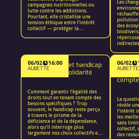
Les chan
campagnes nutritionnelles ou
environn
lutte contre les addictions.
réchauffe
Pourtant, elle cristallise une
pollution 
tension éthique entre l’intérêt
des écosy
collectif — protéger la
biodivers
population et réduire les coûts
répercuss
de santé — et l’intérêt individuel,
indirectes
qui revendique la liberté de
maladies 
choix et la maîtrise de ses
pandémie
propres risques. Certaines
malnutrit
06/02
16:00
06/02
mesures préventives, comme les
Santé, société et handicap
Le coût 
vulnérabi
AUBETTE
AUBETTE
obligations vaccinales ou les
: repenser la solidarité
on enco
population
restrictions liées au tabac et à
met en év
compte
l’alcool, peuvent être perçues
santé glob
comme intrusives, voire
étroiteme
Comment garantir l’égalité des
liberticide. Interroger la
animale et
droits tout en tenant compte des
prévention, c’est se demander
La questi
Elle révèl
besoins spécifiques ? Trop
jusqu’où la société peut orienter
révèle un
bioéthiqu
souvent, le handicap reste perçu
ou contraindre les
l’intérêt 
santé et 
à travers le prisme de la
comportements individuels au
les meille
concilier 
déficience et de la dépendance,
nom de la solidarité, tout en
sans limit
(droit de
alors qu’il interroge plus
garantissant la dignité et la
collectif,
environne
largement nos choix collectifs en
liberté de chacun.
des ressou
impératifs
matière de justice sociale,