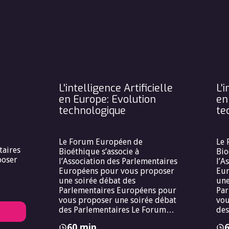
L'intelligence Artificielle
L'i
en Europe: Evolution
en
technologique
te
Le Forum Européen de
Le 
taires
Bioéthique s’associe à
Bio
poser
l’Association des Parlementaires
l’A
Européens pour vous proposer
Eur
une soirée débat des
une
Parlementaires Européens pour
Par
vous proposer une soirée débat
vou
des Parlementaires Le Forum
des
Européen de Bioéthique s’associe
60 min