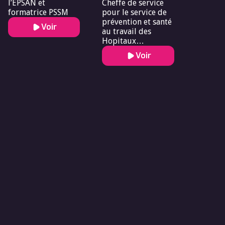
l’EPSAN et
Cheffe de service
formatrice PSSM
pour le service de
prévention et santé
Voir
au travail des
Hopitaux
Universitaires de
Voir
Strasbourg