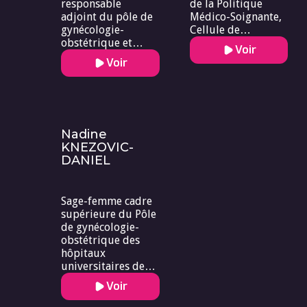
responsable
de la Politique
adjoint du pôle de
Médico-Soignante,
gynécologie-
Cellule de
obstétrique et
Coordination des
Voir
fertilité du CHU de
Parcours de Soins,
Voir
Strasbourg
ARS Grand Est
Nadine
KNEZOVIC-
DANIEL
Sage-femme cadre
supérieure du Pôle
de gynécologie-
obstétrique des
hôpitaux
universitaires de
Strasbourg
Voir