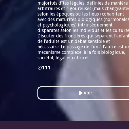
majorités dîtes légales, définies de manière
arbitraires et rigoureuses (mais changeante
selon les époques ou les lieux) cohabitent
avec des maturités biologiques (hormonale
et psychologiques) intrinsèquement
disparates selon les individus et les cultures
Discuter des frontières qui séparent l’enfan
de l’adulte est un débat sensible et
nécessaire. Le passage de l’un à l’autre est u
mécanisme complexe, à la fois biologique,
sociétal, légal et culturel.
111
Voir