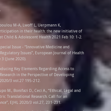
e
stopoulou M-A, Lwoff L, Uerpmann K,
ticipation in their health: the new initiative of
et Child & Adolescent Health 2021 Feb 10: 1-2.
 Special Issue - “Innovative Medicine and
d Regulatory Issues”, European Journal of Health
e 3 (June 2020).
ntroducing Key Elements Regarding Access to
 Research in the Perspective of Developing
 2020/3 vol.27 195-212.
Lupo M., Bonifazi D., Ceci A., “Ethical, Legal and
ric Translational Research. Call for an
ce”, EJHL 2020/3 vol.27, 231-231.