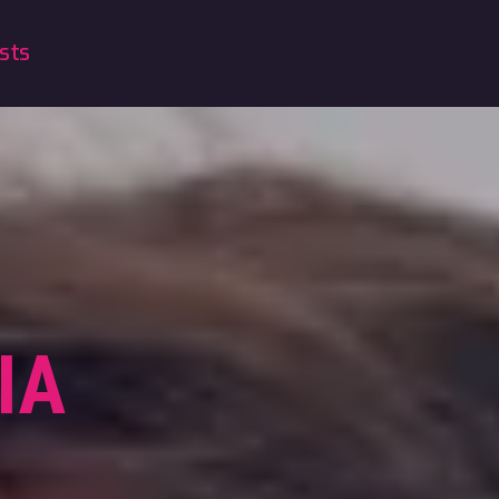
sts
IA