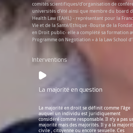
comités scientifiques/d’organisation de confér
universités d’été ainsi que membre du board d
Health Law (EAHL) - représentant pour la France
Vie et de la Santé/Ethique -Bourse de la Fond
en Droit public- elle a complété sa formation a
Programme on Negotiation » à la Law School d’
Interventions
La majorité en question
La majorité en droit se définit comme l’âge
auquel un individu est juridiquement
considéré comme responsable. Il n’y a pas u
majorité mais des majorités. Il y a la majori
civile , citoyenne ou encore sexuelle. Ces