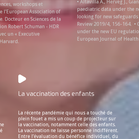
• Altavilla A., Herveg J., Gia
ences, workshops et
paediatric data under the n
e l’European Association of
looking for new safeguards
. Docteur en Sciences de la
Review 2019/4, 156-164. • Ge
ation Robert Schuman - HDR
under the new EU regulation 
vec un « Executive
European Journal of Health L
Harvard.
La vaccination des enfants
La récente pandémie qui nous a touché de
plein fouet a mis un coup de projecteur sur
ne
la vaccination, notamment celle des enfants.
té
La vaccination ne laisse personne indifférent.
Entre l’évaluation du bénéfice individuel, du