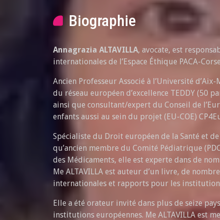
Biographie
Annagrazia ALTAVILLA
, avocate, est responsa
internationales de l’Espace Éthique PACA-Cors
Ancien Professeur Associé à l’Université d’Aix-M
du réseau européen d’excellence TEDDY (50 par
ainsi que consultant/expert du Conseil de l’Eu
enfants aussi au sein du projet (EU-COE) CP4
Spécialiste du Droit européen de la Santé et de 
qu’ancien membre du Comité Pédiatrique (PDC
des Médicaments, elle est experte dans de nom
Me ALTAVILLA est auteur d’un livre, de nombre
internationales et rapports pour les institutio
Elle a été orateur invité dans plus de seize pay
institutions européennes. Me ALTAVILLA est 