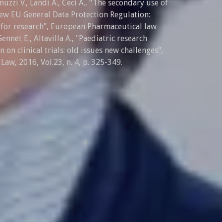
nnuzzi V., Landi A., Ceci A., “The secondary use of
ew EU General Data Protection Regulation:
 for research”, European Pharmaceutical law
nnet E., Altavilla A., "Paediatric research
on clinical trials: old issues new challenges",
aw, 2016, Vol.23, n. 4, p. 325-349.