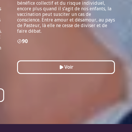
bénéfice collectif et du risque individuel,
s
encore plus quand il s’agit de nos enfants, la
vaccination peut susciter un cas de
s
conscience. Entre amour et désamour, au pays
de Pasteur, là elle ne cesse de diviser et de
.
faire débat.
t
90
n
Voir