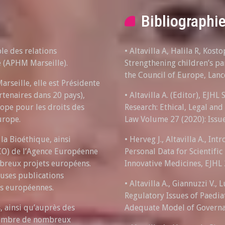
Bibliographi
ble des relations
• Altavilla A, Halila R, Ko
e (APHM Marseille).
Strengthening children’s par
the Council of Europe, Lanc
arseille, elle est Présidente
tenaires dans 20 pays),
• Altavilla A. (Editor), EJHL
rope pour les droits des
Research: Ethical, Legal an
Europe.
Law Volume 27 (2020): Issu
la Bioéthique, ainsi
• Herveg J., Altavilla A., I
O) de l’Agence Européenne
Personal Data for Scientific
breux projets européens.
Innovative Medicines, EJHL
uses publications
• Altavilla A., Giannuzzi V., 
ns européennes.
Regulatory Issues of Paediat
s, ainsi qu’auprès des
Adequate Model of Governan
membre de nombreux