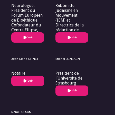
Neurologue,
Rabbin du
Président du
Judaïsme en
Forum Européen
Mouvement
de Bioéthique,
(JEM) et
Cofondateur du
Directrice de la
Centre Ellipse,
rédaction de
auteur
Tenou’a
Voir
Voir
Jean-Marie OHNET
Michel DENEKEN
Notaire
Président de
l’Université de
Voir
Strasbourg
Voir
Rémi SUSSAN