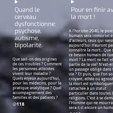
Quand le
Pour en finir a
cerveau
la mort !
dysfonctionne:
psychose,
A l’horizon 2040, le post
humain sera immortel e
autisme,
d’ailleurs, ceux qui nais
bipolarité.
aujourd’hui n’auront pa
connaître la mort... Que 
ce besoin humain de tue
Que sait-on des origines
mort ? La mort ne fait-e
de ces troubles ? Comment
partie de la vie? N’est-e
les personnes atteintes
un passage obligé dans 
vivent leur maladie ?
vie ? Et puis, que l’on so
Quels enjeux aujourd’hui,
croyant, athée ou agnos
pour les médecins, pour la
la mort est symbolique
pratique analytique ? Quel
rattachée à un statut
accompagnement des
particulier dans toutes 
familles et des patients ?
religions. C’est à se dem
l’Homme qui ne mourra 
118
sera-t-il encore un huma