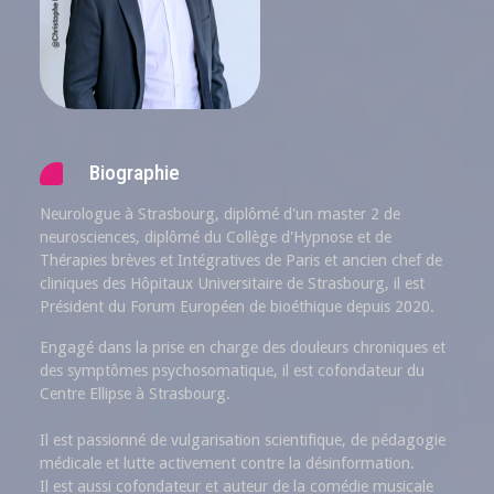
Biographie
Neurologue à Strasbourg, diplômé d'un master 2 de
neurosciences, diplômé du Collège d'Hypnose et de
Thérapies brèves et Intégratives de Paris et ancien chef de
cliniques des Hôpitaux Universitaire de Strasbourg, il est
Président du Forum Européen de bioéthique depuis 2020.
Engagé dans la prise en charge des douleurs chroniques et
des symptômes psychosomatique, il est cofondateur du
Centre Ellipse à Strasbourg.
Il est passionné de vulgarisation scientifique, de pédagogie
médicale et lutte activement contre la désinformation.
Il est aussi cofondateur et auteur de la comédie musicale