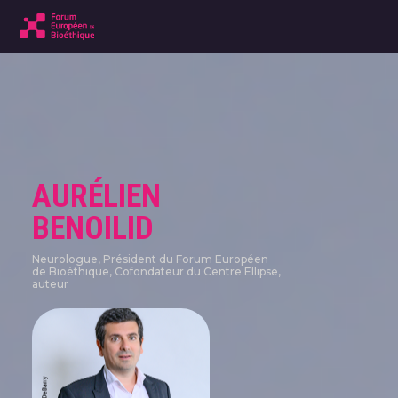
AURÉLIEN
BENOILID
Neurologue, Président du Forum Européen
de Bioéthique, Cofondateur du Centre Ellipse,
auteur