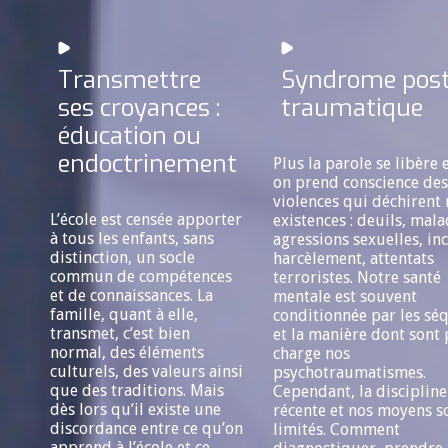
Transmettre
Syndrome post
ses croyances :
traumatique
éducation ou
endoctrinement
Plus la parole se libère 
on prend conscience des
violences qui déchirent 
L’école est censée apporter
existences : deuils, mala
à tous les enfants, sans
agressions sexuelles, inc
distinction, un socle
harcèlement, attentats
commun de compétences
terroristes. Notre santé
et de connaissances. La
mentale est souvent
famille, quant à elle,
conditionnée par les sé
transmet, c’est bien
et la manière dont sont 
normal, des éléments
charge nos
culturels, des valeurs ainsi
psychotraumatismes.
que des traditions. Mais
Cependant, la discipline
dès lors qu’il existe une
récente et nos moyens s
discordance entre ce qu’on
limités. Comment
apprend à l’école et ce