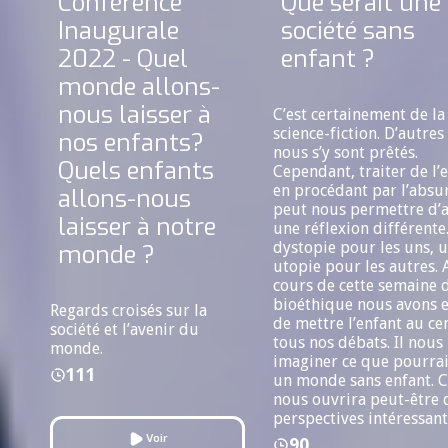
Conférence
Que serait une
Inaugurale
société sans
2022 - Quel
enfant ?
monde allons-
nous laisser à
C’est certainement de la
science-fiction. D’autres
nos enfants?
nous s’y sont prêtés.
Quels enfants
Cependant, traiter de l’
en procédant par l’absu
allons-nous
peut nous permettre d’a
laisser à notre
une réflexion différente
dystopie pour les uns, 
monde ?
utopie pour les autres. 
cours de cette semaine 
bioéthique nous avons 
Regards croisés sur la
de mettre l’enfant au ce
société et l’avenir du
tous nos débats. Il nous 
monde.
imaginer ce que pourrai
111
un monde sans enfant. C
nous ouvrira peut-être 
perspectives intéressant
Voir
90