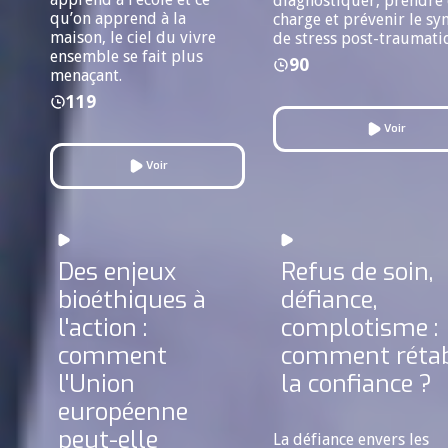
diagnostiquer, prendre
qu’on apprend à la
charge et prévenir le s
maison, le ciel du vivre
de stress post-traumati
ensemble se fait plus
90
menaçant.
119
Voir
Voir
Des enjeux
Refus de soin,
bioéthiques à
défiance,
l'action :
complotisme :
comment
comment rétab
l'Union
la confiance ?
européenne
peut-elle
La défiance envers les