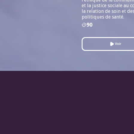
et la justice sociale au 
la relation de soin et de
politiques de santé.
90
Voir