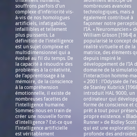
tristement humains,
seulement anticipé de
souffrons parfois d’un
nombreuses avancées
complexe d’infériorité vis-
technologiques, mais a
à-vis de nos homologues
également contribué à
artificiels, infatigables,
façonner notre percepti
infaillibles et tellement
l’IA. « Neuromancien » d
plus puissants. La
William Gibson [1984] a
définition de l’intelligence
popularisé le concept de
est un sujet complexe et
réalité virtuelle et de la
multidimensionnel qui a
matrice, des éléments q
évolué au fil du temps. De
depuis inspiré le
la capacité à résoudre des
développement de l’IA d
problèmes à la créativité,
domaine de la simulatio
de l’apprentissage à la
l’interaction homme-ma
mémoire, de la conscience
« 2001 : l’Odyssée de l’e
à la compréhension
de Stanley Kubrick [1968
émotionnelle, il existe de
introduit HAL 9000, un
nombreuses facettes de
ordinateur qui dévelop
l’intelligence humaine.
forme de conscience et q
Sommes-nous en train de
prêt à tout pour préserv
créer une nouvelle forme
propre existence. « Blad
d’intelligence ? Est-ce que
Runner » de Ridley Scott
l’intelligence artificielle
qui est une exploration
est véritablement
profonde des androïdes 