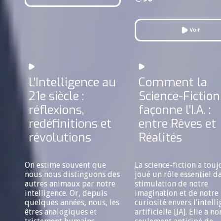
Voir
L’Intelligence au
Comment la
21e siècle :
Science-Fiction
réflexions,
façonne l’I.A. :
redéfinitions et
entre Rêves et
révolutions
Réalités
On estime souvent que
La science-fiction a touj
nous nous distinguons des
joué un rôle essentiel da
autres animaux par notre
stimulation de notre
intelligence. Or, depuis
imagination et de notre
quelques années, nous, les
curiosité envers l’intell
êtres analogiques et
artificielle [IA]. Elle a no