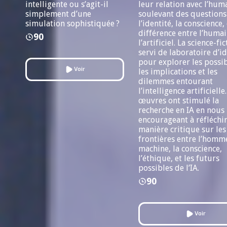
intelligente ou s’agit-il
leur relation avec l’hum
simplement d’une
soulevant des questions
simulation sophistiquée ?
l’identité, la conscience, 
différence entre l’humai
90
l’artificiel. La science-fi
servi de laboratoire d’i
pour explorer les possib
Voir
les implications et les
dilemmes entourant
l’intelligence artificielle
œuvres ont stimulé la
recherche en IA en nous
encourageant à réfléchi
manière critique sur les
frontières entre l’homme
machine, la conscience,
l’éthique, et les futurs
possibles de l’IA.
90
Voir