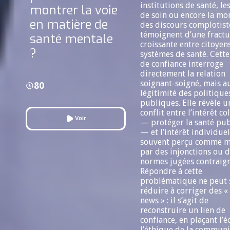
institutions de santé, le
montrer la voie
de soin ou encore la mo
en matière de
des discours complotist
témoignent d’une fractu
santé mentale
croissante entre citoyens
?
systèmes de santé. Cette
de confiance interroge
directement la relation
soignant-soigné, mais au
80
légitimité des politique
publiques. Elle révèle u
conflit entre l’intérêt col
Voir
— protéger la santé pu
— et l’intérêt individuel
souvent perçu comme 
par des injonctions ou 
normes jugées contraign
Répondre à cette
problématique ne peut 
réduire à corriger des «
news » : il s’agit de
reconstruire un lien de
confiance, en plaçant l’é
l’éthique de la communi