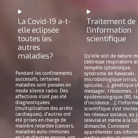
La Covid-19 a-t-
Traitement de
elle eclipsée
l'information
toutes les
scientifique
autres
maladies?
Qu’elle soit de nature m
(détresse respiratoire a
tempête cytokinique,
Pendant les confinements
syndrome de Kawazaki…
successifs, certaines
microbiologique (virus,
maladies sont passées en
spicules…), génétique 
mode silence radio. Des
messager, ribosomes…)
affections n’ont pas été
épidémiologique (R0, t
diagnostiquées
d’incidence…), l’inform
(multiplication des arrêts
scientifique s’est invité
cardiaques), d’autres ont
les réseaux sociaux, au 
été prises en charge de
télévisé et même à la ta
manière retardée (cancers,
dimanche. Comment
maladies auto-immunes
appréhender ces inform
etc.) et d’autres encore, ont
parfois rudes et comple