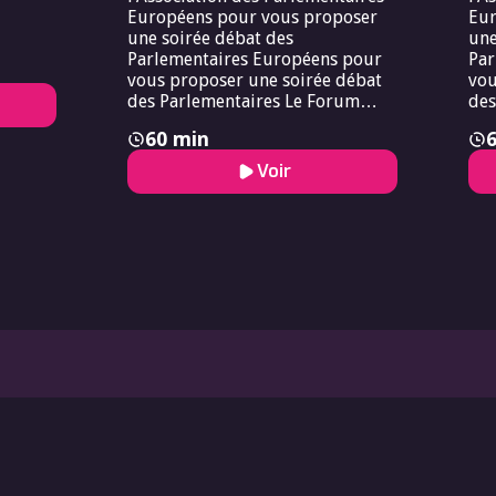
Européens pour vous proposer
Eur
une soirée débat des
une
Parlementaires Européens pour
Par
vous proposer une soirée débat
vou
des Parlementaires Le Forum
des
Européen de Bioéthique s’associe
60 min
à l’Association des
Parlementaires Européens pour
Voir
vous proposer une soirée débat
des Parlementaires.