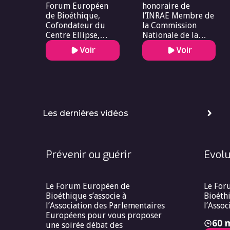
Forum Européen
honoraire de
de Bioéthique,
l’INRAE Membre de
Cofondateur du
la Commission
Centre Ellipse,
Nationale de la
auteur
Déontologie et des
Voir
Voir
Alertes en matière
de santé publique
et d’environnement
Les dernières vidéos
Prévenir ou guérir
Evolu
Le Forum Européen de
Le For
Bioéthique s’associe à
Bioéthi
l’Association des Parlementaires
l’Assoc
Européens pour vous proposer
60 
une soirée débat des