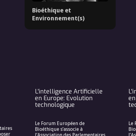
Bioéthique et
Environnement(s)
Dossier
L'intelligence Artificielle
L'i
en Europe: Evolution
en
technologique
te
Le Forum Européen de
Le 
taires
Bioéthique s’associe à
Bio
poser
l’Association des Parlementaires
l’A