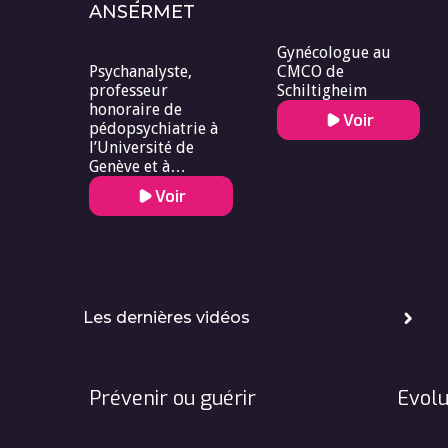
ANSERMET
Gynécologue au
Psychanalyste,
CMCO de
professeur
Schiltigheim
honoraire de
Voir
pédopsychiatrie à
l’Université de
Genève et à
l’Université de
Voir
Lausanne, membre
du Comité
Consultatif
National d’Ethique
Les dernières vidéos
Prévenir ou guérir
Evolu