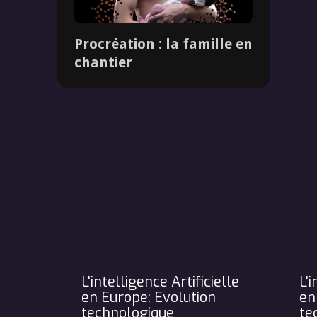
Procréation : la famille en
Dossier
chantier
L'intelligence Artificielle
L'i
en Europe: Evolution
en
technologique
te