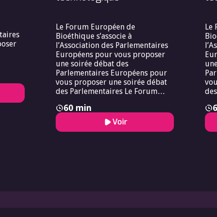
Le Forum Européen de
Le 
taires
Bioéthique s’associe à
Bio
poser
l’Association des Parlementaires
l’A
Européens pour vous proposer
Eur
une soirée débat des
une
Parlementaires Européens pour
Par
vous proposer une soirée débat
vou
des Parlementaires Le Forum
des
Européen de Bioéthique s’associe
60 min
à l’Association des
Parlementaires Européens pour
Voir
vous proposer une soirée débat
des Parlementaires.