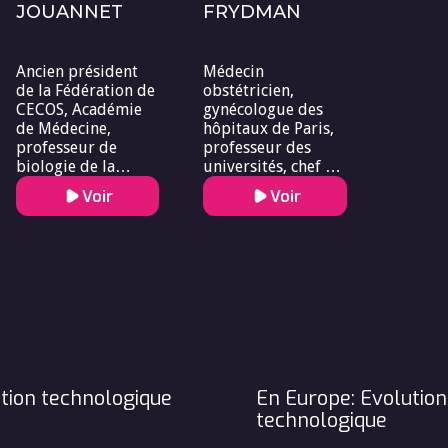
JOUANNET
FRYDMAN
Ancien président
Médecin
de la Fédération de
obstétricien,
CECOS, Académie
gynécologue des
de Médecine,
hôpitaux de Paris,
professeur de
professeur des
biologie de la
universités, chef de
reproduction.
service à l’hôpital
Voir
Voir
Antoine Béclère de
Clamart
tion technologique
En Europe: Evolution
technologique