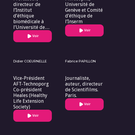
directeur de
Université de
l’Institut
Genève et Comité
d’éthique
d’éthique de
biomédicale à
l’Inserm
l’Université de
Voir
Genève. Genève.
Voir
Didier COEURNELLE
Fabrice PAPILLON
Vice-Président
Journaliste,
AFT-Technoporg
auteur, directeur
Co-président
de Scientifilms.
Heales (Healthy
Paris.
Life Extension
Voir
Society)
Voir