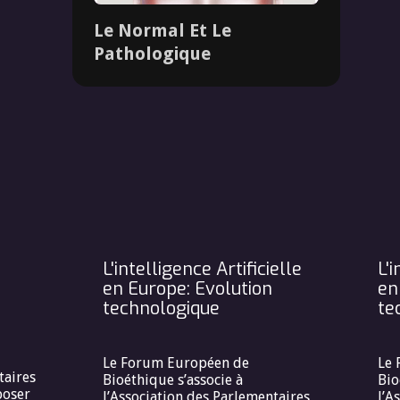
Le Normal Et Le
Pathologique
Dossier
L'intelligence Artificielle
L'i
en Europe: Evolution
en
technologique
te
Le Forum Européen de
Le 
taires
Bioéthique s’associe à
Bio
poser
l’Association des Parlementaires
l’A