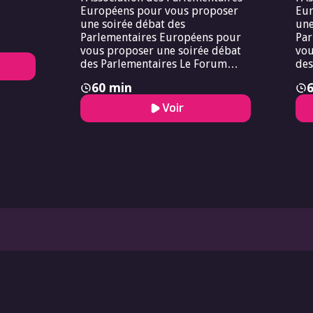
Européens pour vous proposer
Eur
une soirée débat des
une
Parlementaires Européens pour
Par
vous proposer une soirée débat
vou
des Parlementaires Le Forum
des
Européen de Bioéthique s’associe
60 min
à l’Association des
Parlementaires Européens pour
Voir
vous proposer une soirée débat
des Parlementaires.