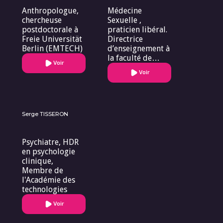
Anthropologue,
Médecine
chercheuse
Sexuelle ,
postdoctorale à
praticien libéral.
Freie Universität
Directrice
Berlin (EMTECH)
d’enseignement à
la faculté de
Voir
médecine de
Voir
Nice. ( Sexologie-
Oncosexologie)
Serge TISSERON
Psychiatre, HDR
en psychologie
clinique,
Membre de
l'Académie des
technologies
Voir