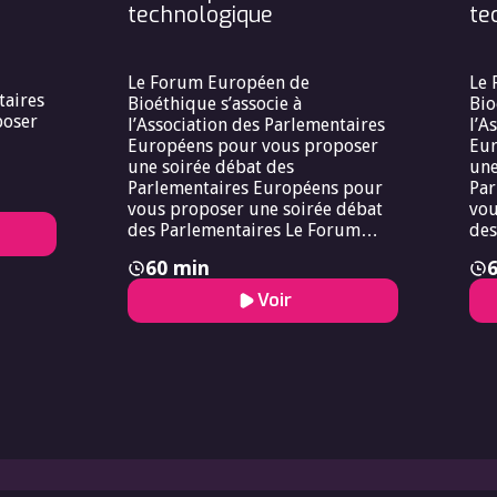
technologique
te
Le Forum Européen de
Le 
taires
Bioéthique s’associe à
Bio
poser
l’Association des Parlementaires
l’A
Européens pour vous proposer
Eur
une soirée débat des
une
Parlementaires Européens pour
Par
vous proposer une soirée débat
vou
des Parlementaires Le Forum
des
Européen de Bioéthique s’associe
60 min
à l’Association des
Parlementaires Européens pour
Voir
vous proposer une soirée débat
des Parlementaires.