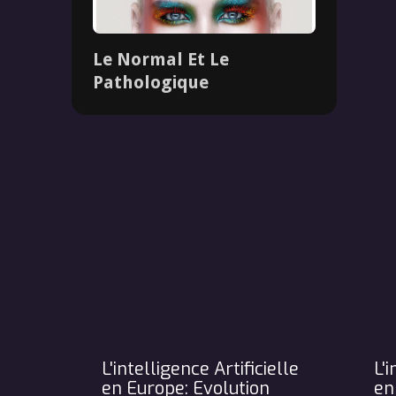
Le Normal Et Le
Pathologique
Dossier
L'intelligence Artificielle
L'i
en Europe: Evolution
en