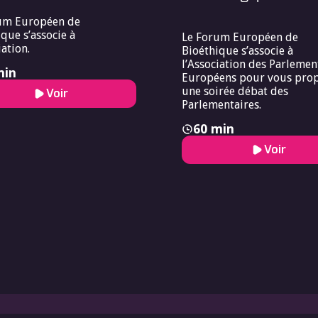
um Européen de
que s’associe à
Le Forum Européen de
iation.
Bioéthique s’associe à
l’Association des Parlemen
min
Européens pour vous pro
une soirée débat des
Voir
Parlementaires.
60 min
Voir