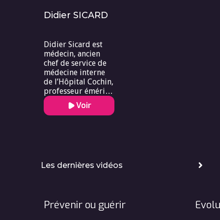
Didier SICARD
Didier Sicard est
médecin, ancien
chef de service de
médecine interne
de l’Hôpital Cochin,
professeur émérite
à l’Université Paris
Voir
Descartes.
Les dernières vidéos
Prévenir ou guérir
Evolu