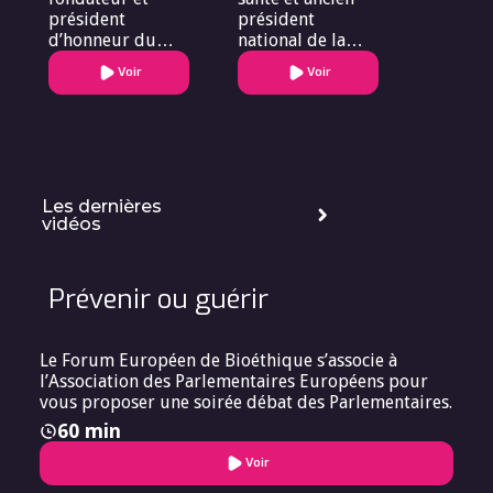
président
président
d’honneur du
national de la
Forum Européen
Croix-Rouge
Voir
Voir
de Bioéthique,
française
président du
conseil
scientifique du
Forum Européen
de Bioéthique
Les dernières
vidéos
Prévenir ou guérir
Le Forum Européen de Bioéthique s’associe à
l’Association des Parlementaires Européens pour
vous proposer une soirée débat des Parlementaires.
60 min
Voir