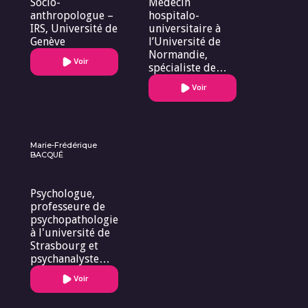
Socio-
Médecin
anthropologue –
hospitalo-
IRS, Université de
universitaire à
Genève
l’Université de
Normandie,
Voir
spécialiste de
médecine légale
Voir
et des questions
d’éthique en
santé. Membre et
ancien
coordonnateur
Marie-Frédérique
BACQUÉ
de la CNERER -
Conférence
National des
Psychologue,
Espaces de
professeure de
Réflexion
psychopathologie
Ethique
à l'université de
Régionaux
Strasbourg et
psychanalyste
française
Voir