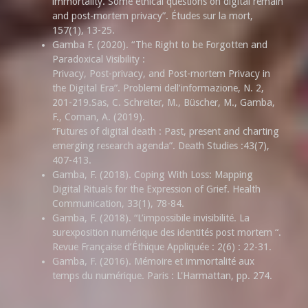
immortality. Some ethical questions on digital remain
and post-mortem privacy”. Études sur la mort,
157(1), 13-25.
Gamba F. (2020). “The Right to be Forgotten and
Paradoxical Visibility :
Privacy, Post-privacy, and Post-mortem Privacy in
the Digital Era”. Problemi dell’informazione, N. 2,
201-219.Sas, C. Schreiter, M., Büscher, M., Gamba,
F., Coman, A. (2019).
“Futures of digital death : Past, present and charting
emerging research agenda”. Death Studies :43(7),
407-413.
Gamba, F. (2018). Coping With Loss: Mapping
Digital Rituals for the Expression of Grief. Health
Communication, 33(1), 78-84.
Gamba, F. (2018). “L’impossibile invisibilité. La
surexposition numérique des identités post mortem “.
Revue Française d’Éthique Appliquée : 2(6) : 22-31.
Gamba, F. (2016). Mémoire et immortalité aux
temps du numérique. Paris : L'Harmattan, pp. 274.