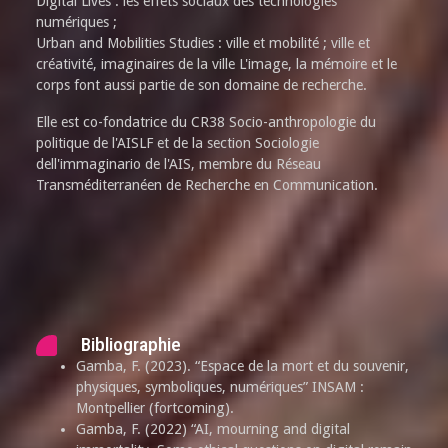
Digital Lives : les effets sociaux des technologies
numériques ;
Urban and Mobilities Studies : ville et mobilité ; ville et
créativité, imaginaires de la ville L'image, la mémoire et le
corps font aussi partie de son domaine de recherche.
Elle est co-fondatrice du CR38 Socio-anthropologie du
politique de l'AISLF et de la section Sociologie
dell'immaginario de l'AIS, membre du Réseau
Transméditerranéen de Recherche en Communication.
Bibliographie
Gamba, F. (2023). “Espace de la mort et du souvenir,
physiques, symboliques, numériques” INSAM :
Montpellier (fortcoming).
Gamba, F. (2022) “AI, mourning and digital