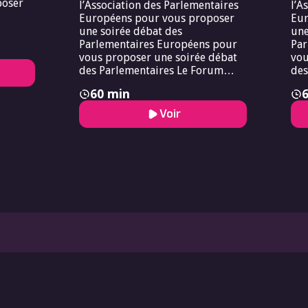
poser
l’Association des Parlementaires
l’A
Européens pour vous proposer
Eur
une soirée débat des
une
Parlementaires Européens pour
Par
vous proposer une soirée débat
vou
des Parlementaires Le Forum
des
Européen de Bioéthique s’associe
60 min
à l’Association des
Parlementaires Européens pour
Voir
vous proposer une soirée débat
des Parlementaires.