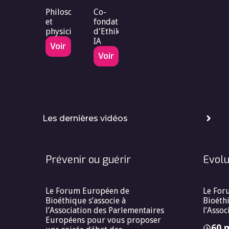
Philosophe
Co-
et
fondatrice
physicien
d'Ethik-
IA
Voir
Voir
Les dernières vidéos
Prévenir ou guérir
Evolu
Le Forum Européen de
Le For
Bioéthique s’associe à
Bioéthi
l’Association des Parlementaires
l’Assoc
Européens pour vous proposer
60 