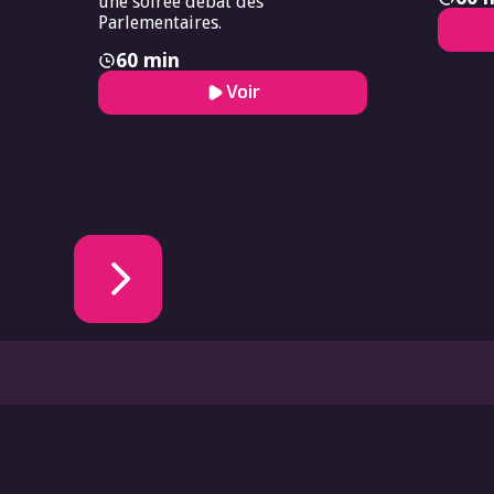
une soirée débat des
Parlementaires.
60 min
Voir