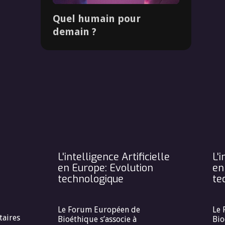
Quel humain pour
demain ?
Dossier
L'intelligence Artificielle
L'i
en Europe: Evolution
en
technologique
te
Le Forum Européen de
Le 
taires
Bioéthique s’associe à
Bio