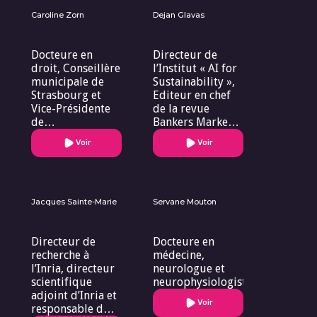
Caroline Zorn
Dejan Glavas
Docteure en
Directeur de
droit, Conseillère
l’Institut « AI for
municipale de
Sustainability »,
Strasbourg et
Editeur en chef
Vice-Présidente
de la revue
de
Bankers Markets
l’Eurométropole
& Investors et
Voir
Voir
de Strasbourg
Professeur à
l’ESSCA
Jacques Sainte-Marie
Servane Mouton
Directeur de
Docteure en
recherche à
médecine,
l’Inria, directeur
neurologue et
scientifique
neurophysiologiste
adjoint d’Inria et
Voir
responsable du