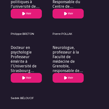
politiques à
Responsable du
l’université de
Centre de
Paris IV ‘
Référence des
Voir
Voir
Sorbonne (chaire
maladies
de Philosophie
neurogénétiques
des technologies
et co-
d’information et
responsable du
de
Centre Expert de
Philippe BRETON
Pierre POLLAK
communication)
la maladie de
et dirige le DESS
Parkinson.
Docteur en
Neurologue,
« Conseil
psychologie
professeur à la
éditorial et
Professeur
Faculté de
gestion des
émérite à
médecine de
connaissances
l'Université de
Grenoble,
numérisées
Strasbourg
responsable de
Administrateur
l’Unité médicale
Voir
Voir
national de la
des troubles du
Croix-Rouge
mouvement,
française
responsable du
groupe de
recherche
Sadek BÉLOUCIF
clinique dans
l’Institut des