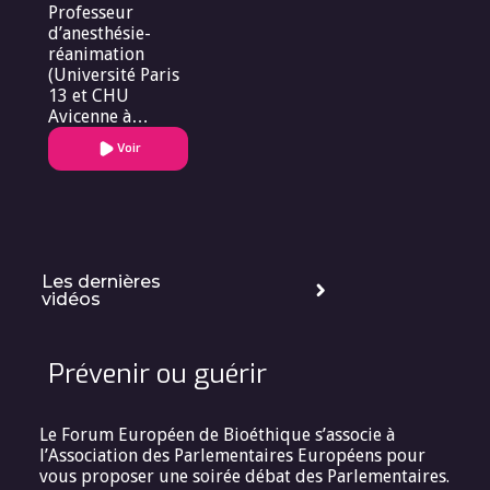
Professeur
neurosciences de
d’anesthésie-
Grenoble.
réanimation
(Université Paris
13 et CHU
Avicenne à
Bobigny
Voir
(Assistance
Publique-
Hôpitaux de
Paris)
Les dernières
vidéos
Prévenir ou guérir
Le Forum Européen de Bioéthique s’associe à
l’Association des Parlementaires Européens pour
vous proposer une soirée débat des Parlementaires.