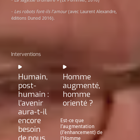
-
La sagesse ordinaire »
(Le Pommier, 2016)
-
Les robots font-ils l’amour
(avec Laurent Alexandre,
éditions Dunod 2016).
Interventions
Humain,
Homme
post-
augmenté,
humain :
homme
l’avenir
orienté ?
aura-t-il
encore
Est-ce que
l’augmentation
besoin
(l’enhancement) de
de nous
l’Homme