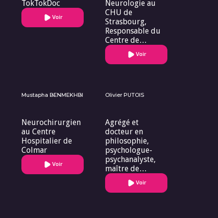
TokTokDoc
Neurologie au
CHU de
Voir
Strasbourg,
Responsable du
Centre de
Référence des
Voir
maladies
neurogénétiques
et co-
responsable du
Centre Expert de
Mustapha BENMEKHBI
Olivier PUTOIS
la maladie de
Parkinson.
Neurochirurgien
Agrégé et
au Centre
docteur en
Hospitalier de
philosophie,
Colmar
psychologue-
psychanalyste,
Voir
maître de
conférence en
Voir
psychologie
clinique et
psychanalyse à
l’Université de