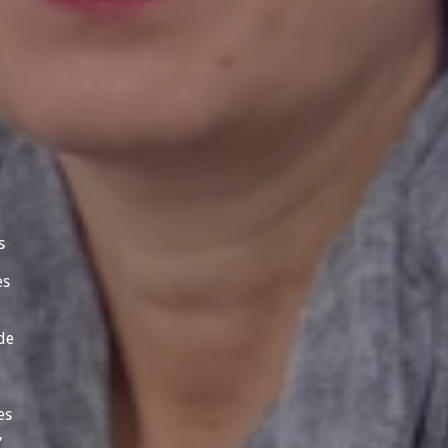
s
es
de
es
,