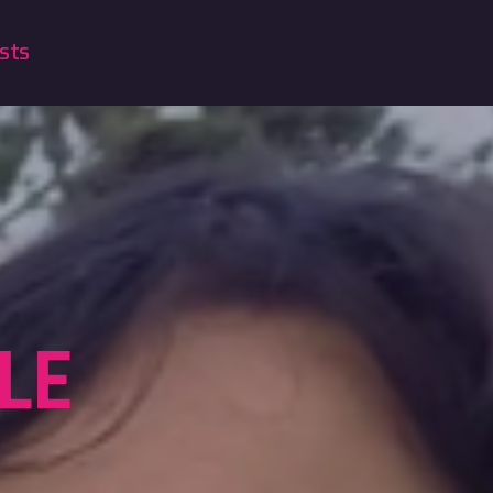
sts
LE