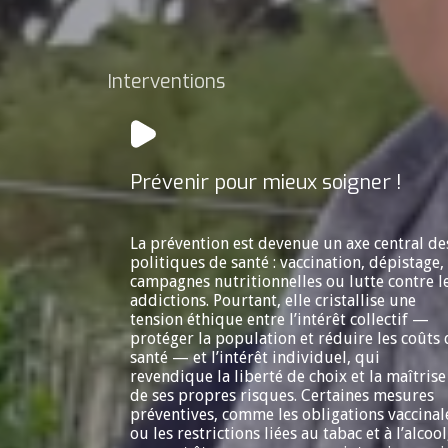
Interventions
Prévenir pour mieux soigner !
La prévention est devenue un axe central de
politiques de santé : vaccination, dépistage,
campagnes nutritionnelles ou lutte contre l
addictions. Pourtant, elle cristallise une
tension éthique entre l’intérêt collectif —
protéger la population et réduire les coûts 
santé — et l’intérêt individuel, qui
revendique la liberté de choix et la maîtrise
de ses propres risques. Certaines mesures
préventives, comme les obligations vaccinal
ou les restrictions liées au tabac et à l’alcool