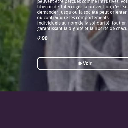
peuvent être perçues comme intrusives, voi
liberticide. Interroger la prévention, c’est se
demander jusqu’où la société peut orienter
ou contraindre les comportements
individuels au nom de la solidarité, tout en
garantissant la dignité et la liberté de chacu
90
Voir