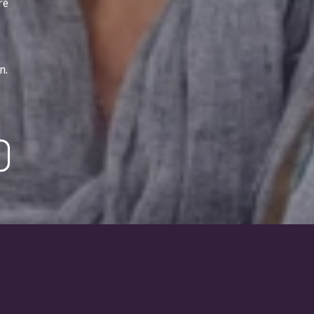
re
n.