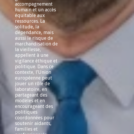
accompagnement
humain et un accès
équitable aux
ressources. La
solitude, la
dépendance, mais
aussi le risque de
marchandisation de
la vieillesse,
appellent à une
vigilance éthique et
politique. Dans ce
contexte, l’Union
européenne peut
jouer un rôle de
laboratoire, en
partageant des
modèles et en
encourageant des
politiques
coordonnées pour
soutenir aidants,
familles et