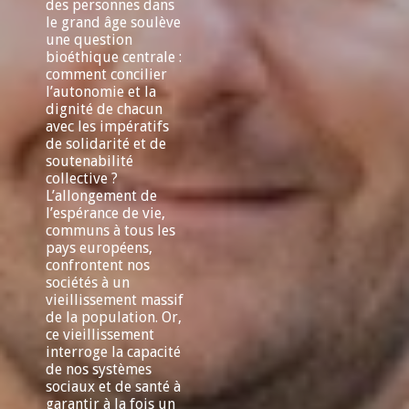
des personnes dans
le grand âge soulève
une question
bioéthique centrale :
comment concilier
l’autonomie et la
dignité de chacun
avec les impératifs
de solidarité et de
soutenabilité
collective ?
L’allongement de
l’espérance de vie,
communs à tous les
pays européens,
confrontent nos
sociétés à un
vieillissement massif
de la population. Or,
ce vieillissement
interroge la capacité
de nos systèmes
sociaux et de santé à
garantir à la fois un