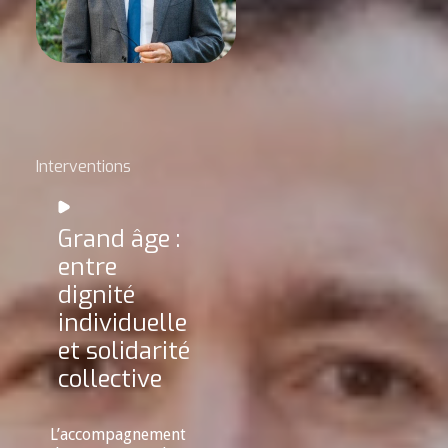
Interventions
Grand âge :
entre
dignité
individuelle
et solidarité
collective
L’accompagnement