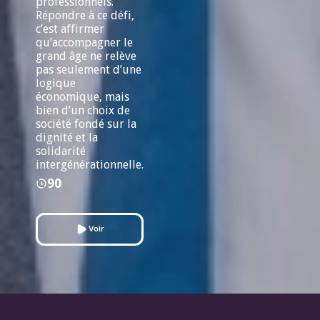
professionnels.
Répondre à ce défi,
c’est affirmer
qu’accompagner le
grand âge ne relève
pas seulement d’une
logique
économique, mais
bien d’un choix de
société fondé sur la
dignité et la
solidarité
intergénérationnelle.
90
Voir