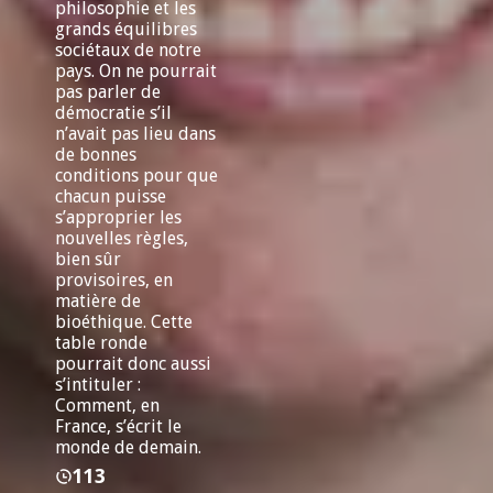
philosophie et les
grands équilibres
sociétaux de notre
pays. On ne pourrait
pas parler de
démocratie s’il
n’avait pas lieu dans
de bonnes
conditions pour que
chacun puisse
s’approprier les
nouvelles règles,
bien sûr
provisoires, en
matière de
bioéthique. Cette
table ronde
pourrait donc aussi
s’intituler :
Comment, en
France, s’écrit le
monde de demain.
113