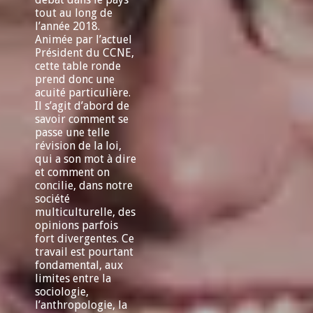
tout au long de
l’année 2018.
Animée par l’actuel
Président du CCNE,
cette table ronde
prend donc une
acuité particulière.
Il s’agit d’abord de
savoir comment se
passe une telle
révision de la loi,
qui a son mot à dire
et comment on
concilie, dans notre
société
multiculturelle, des
opinions parfois
fort divergentes. Ce
travail est pourtant
fondamental, aux
limites entre la
sociologie,
l’anthropologie, la