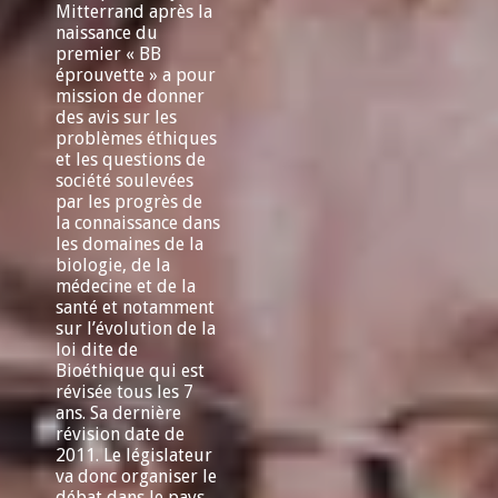
Mitterrand après la
naissance du
premier « BB
éprouvette » a pour
mission de donner
des avis sur les
problèmes éthiques
et les questions de
société soulevées
par les progrès de
la connaissance dans
les domaines de la
biologie, de la
médecine et de la
santé et notamment
sur l’évolution de la
loi dite de
Bioéthique qui est
révisée tous les 7
ans. Sa dernière
révision date de
2011. Le législateur
va donc organiser le
débat dans le pays