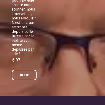
pourra-t-elle
encore nous
étonner, nous
émerveiller,
nous éblouir ?
N’est-elle pas
rattrapée
depuis belle
lurette par la
réalité et
même
dépassée par
elle ?
97
Voir