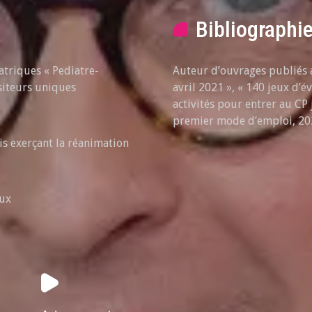
Bibliographi
atriques « Pediatre-
Auteur d’ouvrages publiés a
siteurs uniques
avril 2021 », « 140 jeux d’é
activités pour entrer au CP
premier mode d’emploi, 20
s exerçant la réanimation
aux