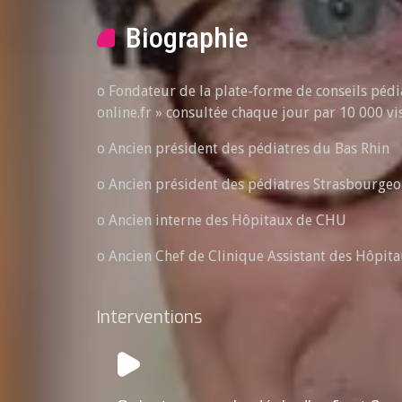
Biographie
o Fondateur de la plate-forme de conseils pédi
online.fr » consultée chaque jour par 10 000 vi
o Ancien président des pédiatres du Bas Rhin
o Ancien président des pédiatres Strasbourgeoi
o Ancien interne des Hôpitaux de CHU
o Ancien Chef de Clinique Assistant des Hôpit
Interventions