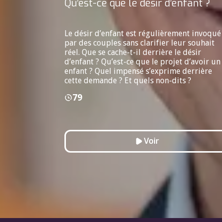
Qu’est-ce que le désir d’enfant ?
Le désir d’enfant est régulièrement invoqué
par des couples sans clarifier leur souhait
réel. Que se cache-t-il derrière le désir
d’enfant ? Qu’est-ce que le projet d’avoir un
enfant ? Quel impensé s’exprime derrière
cette demande ? Et quels non-dits ?
79
Voir