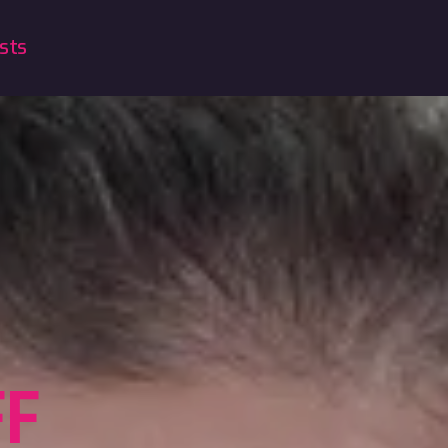
sts
FF