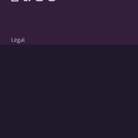
Légal
Mentions légales
© Forum Européen de Bioéthique 2022. - Tous droits réservés -
Boulevard des Productions - Christophe Depoire