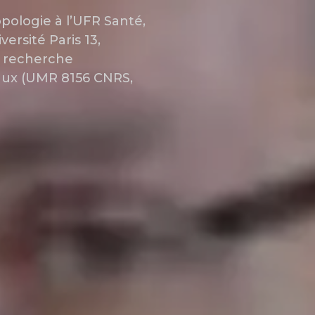
pologie à l’UFR Santé,
ersité Paris 13,
de recherche
ciaux (UMR 8156 CNRS,