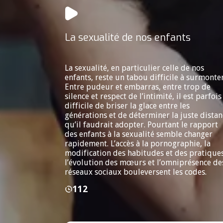
La sexualité de nos enfants
La sexualité, en particulier celle de nos
enfants, reste un tabou difficile à surmonter
Entre pudeur et embarras, entre trop de
silence et respect de l’intimité, il est parfois
difficile de briser la glace entre les
générations et de déterminer la juste distan
qu’il faudrait adopter. Pourtant le rapport
des enfants à la sexualité semble changer
rapidement. L’accès à la pornographie, la
modification des habitudes et des pratiques
l’évolution des mœurs et l’omniprésence de
réseaux sociaux bouleversent les codes.
112