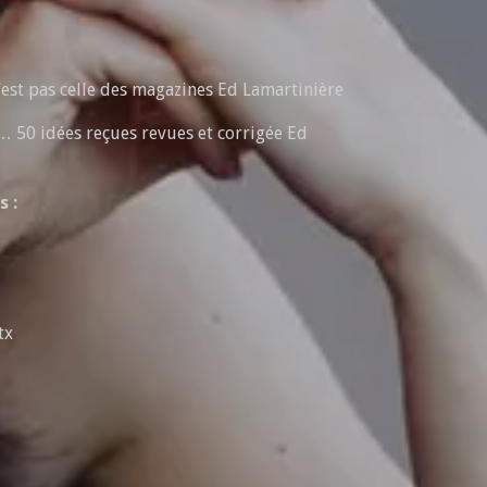
’est pas celle des magazines Ed Lamartinière
… 50 idées reçues revues et corrigée Ed
 :
tx