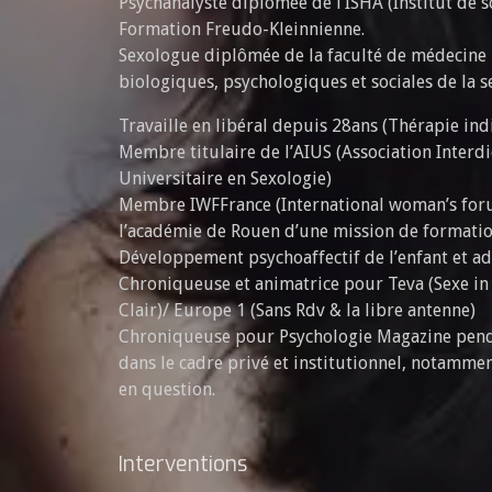
Psychanalyste diplômée de l’ISHA (Institut de 
Formation Freudo-Kleinnienne.
Sexologue diplômée de la faculté de médecine P
biologiques, psychologiques et sociales de la 
Travaille en libéral depuis 28ans (Thérapie ind
Membre titulaire de l’AIUS (Association Interdi
Universitaire en Sexologie)
Membre IWFFrance (International woman’s for
l’académie de Rouen d’une mission de formatio
Développement psychoaffectif de l’enfant et a
Chroniqueuse et animatrice pour Teva (Sexe in t
Clair)/ Europe 1 (Sans Rdv & la libre antenne)
Chroniqueuse pour Psychologie Magazine pend
dans le cadre privé et institutionnel, notammen
en question.
Interventions