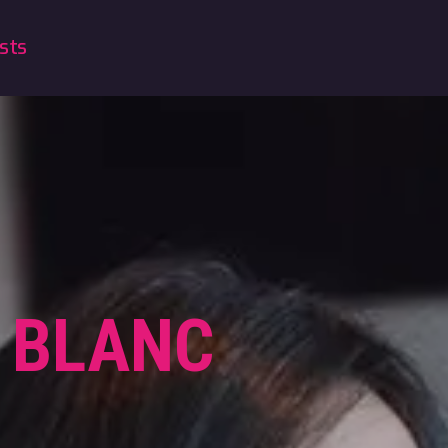
sts
 BLANC