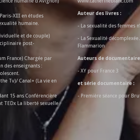
science humaine d’Avignon)
www.catherineblanc.com
Auteur des livres :
aris-XIII en études
sexualité humaine.
- La sexualité des femmes n
ividuelle et de couple)
- La Sexualité décomplexée
ciplinaire post-
Flammarion
um France) Chargée par
Auteurs de documentaires
n des enseignants :
- XY pour France 3
dolescent.
he Tv)/ Canal+ (La vie en
et série documentaire :
ant 15 ans Conférencière
- Première séance pour Bru
t TEDx La liberté sexuelle