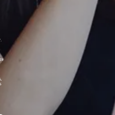
.
ce
,
s