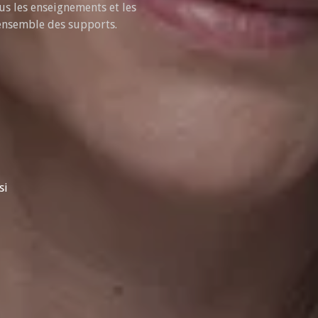
us les enseignements et les
’ensemble des supports.
si