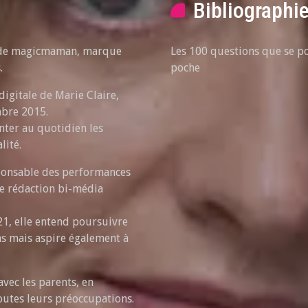
Bibliographi
on de magicmaman, marque
Les 100 questions que se p
.
poche
digitale de Marie Claire,
mbre 2015.
ter au quotidien les
lité.
sponsable des performances
te rédaction bi-média
21, elle entend poursuivre
s mais aspire également à
avec les parents, en
outes leurs préoccupations.