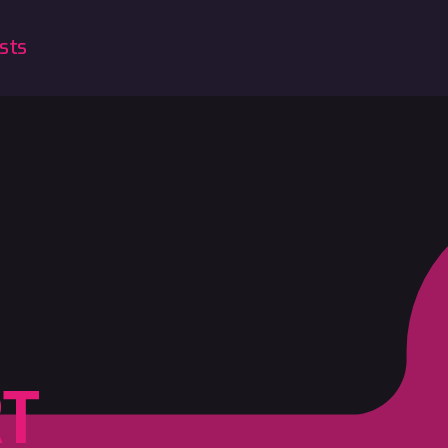
sts
RT