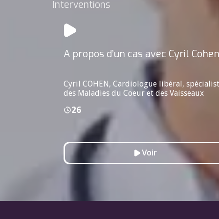
Interventions
A propos d’un cas avec Cyril Cohe
Cyril COHEN, Cardiologue libéral, spécialis
des Maladies du Coeur et des Vaisseaux
26
Voir