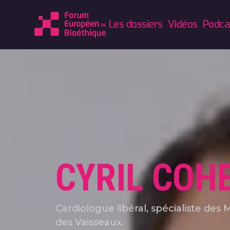
Les dossiers
Vidéos
Podca
CYRIL COH
Cardiologue libéral, spécialiste des
des Vaisseaux.