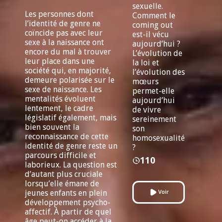
sexuelle.
Les personnes dont
Comment le
l’identité de genre ne
coming out
coïncide pas avec leur
est-il vécu
sexe à la naissance ont
aujourd’hui ?
encore du mal à trouver
L’évolution de
leur place dans une
la loi et
société qui, en majorité,
l’évolution des
demeure polarisée sur le
mœurs
sexe de naissance. Les
permet-elle
mentalités évoluent
aujourd’hui
lentement, le cadre
de vivre
législatif également, mais
sereinement
bien souvent la
son
reconnaissance de cette
homosexualité
identité de genre reste un
?
parcours difficile et
110
laborieux. La question est
d’autant plus cruciale
lorsqu’elle émane de
jeunes enfants en plein
Voir
développement psycho-
affectif. À partir de quel
âge peut-on accéder à la