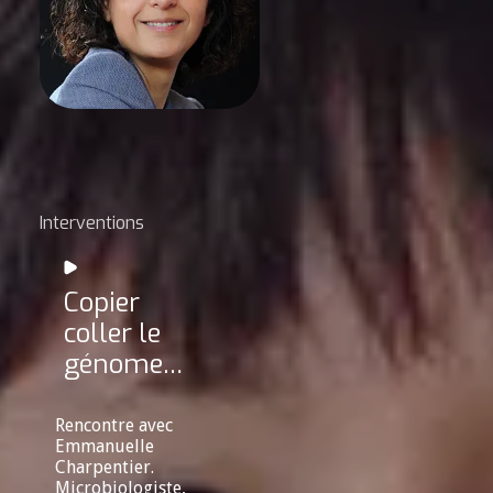
Interventions
Copier
coller le
génome…
Rencontre avec
Emmanuelle
Charpentier.
Microbiologiste,