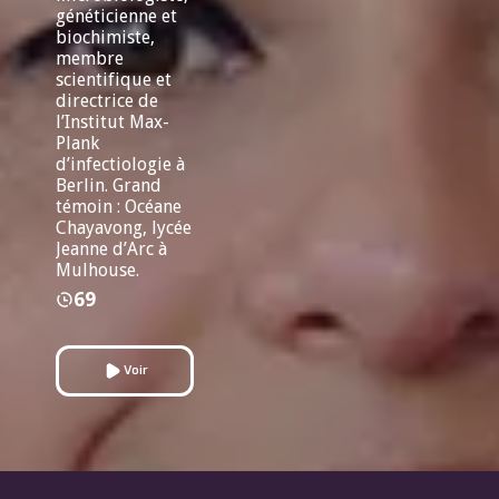
généticienne et
biochimiste,
membre
scientifique et
directrice de
l’Institut Max-
Plank
d’infectiologie à
Berlin. Grand
témoin : Océane
Chayavong, lycée
Jeanne d’Arc à
Mulhouse.
69
Voir