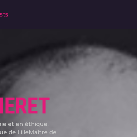
sts
NERET
ie et en éthique,
ue de LilleMaître de