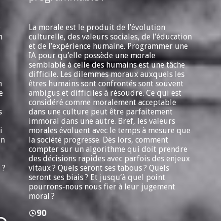
e
La morale est le produit de l’évolution
n
culturelle, des valeurs sociales, de l’éducation
et de l’expérience humaine. Programmer une
IA pour qu’elle possède une morale
semblable à celle des humains est une tâche
difficile. Les dilemmes moraux auxquels les
n
êtres humains sont confrontés sont souvent
e
ambigus et difficiles à résoudre. Ce qui est
considéré comme moralement acceptable
s
dans une culture peut être parfaitement
immoral dans une autre. Bref, les valeurs
i
morales évoluent avec le temps à mesure que
un
la société progresse. Dès lors, comment
compter sur un algorithme qui doit prendre
des décisions rapides avec parfois des enjeux
 ?
vitaux ? Quels seront ses tabous ? Quels
seront ses biais ? Et jusqu’à quel point
pourrons-nous nous fier à leur jugement
moral ?
90