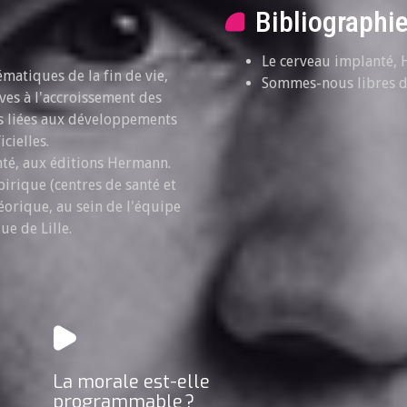
Bibliographi
Le cerveau implanté, 
matiques de la fin de vie,
Sommes-nous libres de
ves à l'accroissement des
es liées aux développements
cielles.
anté, aux éditions Hermann.
irique (centres de santé et
éorique, au sein de l'équipe
e de Lille.
La morale est-elle
programmable ?