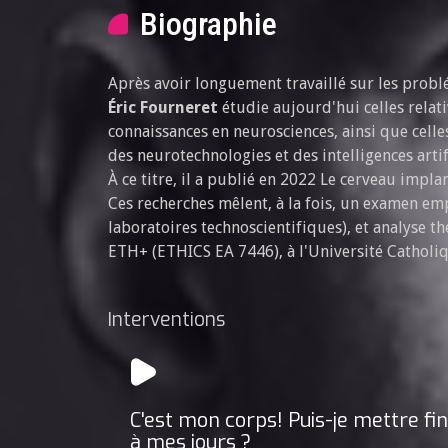
Biographie
Après avoir longuement travaillé sur les problé
Éric Fourneret
étudie aujourd'hui celles relati
connaissances en neurosciences, ainsi que cell
des neurotechnologies et des intelligences artifi
À ce titre, il a publié en 2022 Le cerveau impl
Ces recherches mêlent, à la fois, un examen emp
laboratoires technoscientifiques), et analyse th
ETH+ (ETHICS EA 7446), à l'Université Catholiqu
Interventions
C'est mon corps! Puis-je mettre fin
à mes jours ?