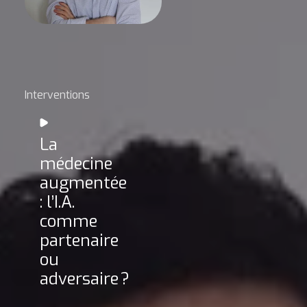
Interventions
La
médecine
augmentée
: l’I.A.
comme
partenaire
ou
adversaire ?