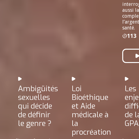
interro
aussi la
complex
l’argent
santé.
113
Ambigüités
Loi
Les
sexuelles
Bioéthique
enj
qui décide
et Aide
diff
de définir
médicale à
de l
le genre ?
la
GPA
procréation