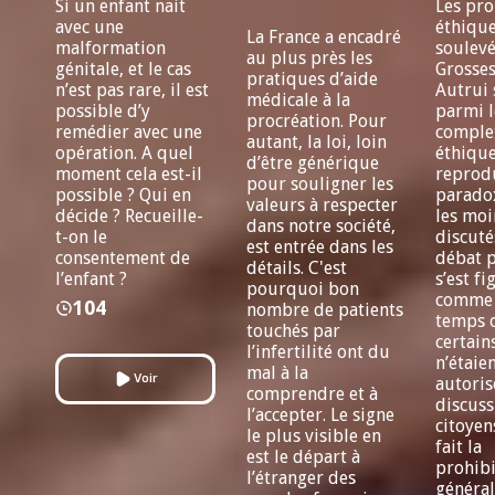
Si un enfant nait
Les pr
avec une
éthiqu
La France a encadré
malformation
soulevé
au plus près les
génitale, et le cas
Grosse
pratiques d’aide
n’est pas rare, il est
Autrui 
médicale à la
possible d’y
parmi l
procréation. Pour
remédier avec une
comple
autant, la loi, loin
opération. A quel
éthique
d’être générique
moment cela est-il
reprodu
pour souligner les
possible ? Qui en
parado
valeurs à respecter
décide ? Recueille-
les moi
dans notre société,
t-on le
discuté
est entrée dans les
consentement de
débat 
détails. C'est
l’enfant ?
s’est fi
pourquoi bon
comme
104
nombre de patients
temps 
touchés par
certain
l’infertilité ont du
n’étaie
mal à la
Voir
autoris
comprendre et à
discuss
l’accepter. Le signe
citoyen
le plus visible en
fait la
est le départ à
prohibi
l’étranger des
général