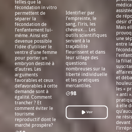
telles que la
médica
fécondation in vitro
assisté
Identifier par
permettent de
de rép
l’empreinte, le
séparer la
désir d
sang, l’iris, les
fécondation de
Mais el
cheveux… Les
l’enfantement lui-
provoq
outils scientifiques
même. Ainsi est
une sép
servant à la
devenue possible
entre l
traçabilité
l’idée d’utiliser le
féconda
fleurissent et dans
ventre d’une femme
l’enfan
leur sillage des
pour porter un
la filia
questions
embryon destiné à
suscita
nombreuses sur la
d’autres. Les
affaires
liberté individuelle
arguments
et déba
et les pratiques
favorables et ceux
houleu
mercantiles.
défavorables à cette
les « pr
demande sont à
98
« anti »
égalité. Comment
pratiq
trancher ? Et
à elle 
comment éviter le
qu’aucu
Voir
tourisme
ne rési
reproductif dont le
devant
marché prospère?
l’irrép