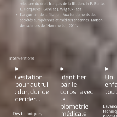
relecture du droit français de la filiation, in P. Bonte,
E. Porqueres i Gené et J. Wilgaux (eds).
L’argument de la filiation, Aux fondements des
sociétés européennes et méditerranéennes, Maison
des sciences de l’Homme éd., 2011.
Interventions
Gestation
Identifier
Un
pour autrui
par le
enf
: dur, dur de
corps : avec
tout
décider…
la
biométrie
L’avanc
techni
médicale
Des techniques,
procréa