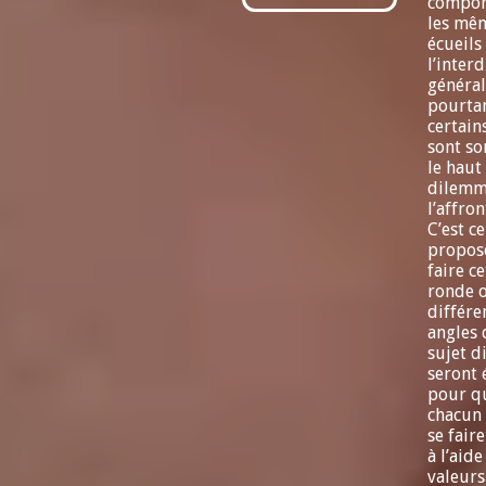
compor
les mê
écueils
l’interd
général
pourta
certain
sont so
le haut
dilemm
l’affron
C’est c
propos
faire ce
ronde o
différe
angles 
sujet di
seront 
pour q
chacun
se fair
à l’aide
valeurs