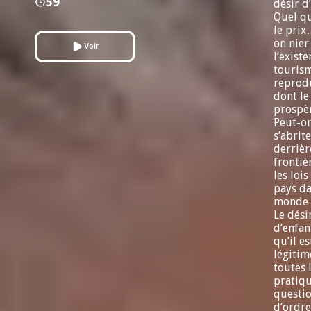
59
désir d
Quel qu
le prix
on nier
Voir
l’exist
touris
reprodu
dont le
prospèr
Peut-o
s’abrit
derrièr
frontiè
les lois
pays d
monde 
Le dési
d’enfan
qu’il es
légitime
toutes 
pratiqu
questi
d’ordre