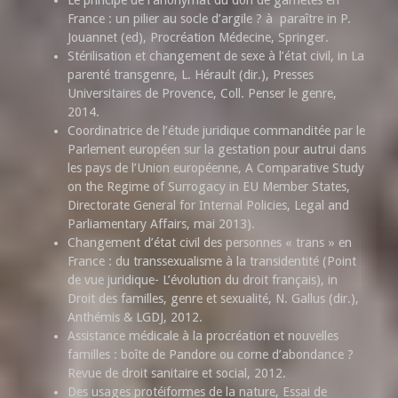
Le principe de l’anonymat du don de gamètes en
France : un pilier au socle d’argile ? à paraître in P.
Jouannet (ed), Procréation Médecine, Springer.
Stérilisation et changement de sexe à l’état civil, in La
parenté transgenre, L. Hérault (dir.), Presses
Universitaires de Provence, Coll. Penser le genre,
2014.
Coordinatrice de l’étude juridique commanditée par le
Parlement européen sur la gestation pour autrui dans
les pays de l’Union européenne, A Comparative Study
on the Regime of Surrogacy in EU Member States,
Directorate General for Internal Policies, Legal and
Parliamentary Affairs, mai 2013).
Changement d’état civil des personnes « trans » en
France : du transsexualisme à la transidentité (Point
de vue juridique- L’évolution du droit français), in
Droit des familles, genre et sexualité, N. Gallus (dir.),
Anthémis & LGDJ, 2012.
Assistance médicale à la procréation et nouvelles
familles : boîte de Pandore ou corne d’abondance ?
Revue de droit sanitaire et social, 2012.
Des usages protéiformes de la nature, Essai de