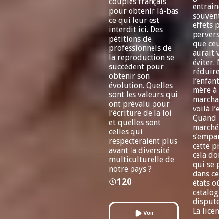
couples français
entraîn
pour obtenir là-bas
souven
ce qui leur est
effets 
interdit ici. Des
pervers
pétitions de
que ce
professionnels de
aurait 
la reproduction se
éviter.
succèdent pour
réduire
obtenir son
l’enfant
évolution. Quelles
mère à 
sont les valeurs qui
marcha
ont prévalu pour
voilà l’
l’écriture de la loi
Quand 
et quelles sont
marché
celles qui
s’empa
respecteraient plus
cette p
avant la diversité
cela do
multiculturelle de
qui se 
notre pays ?
dans ce
120
états o
catalog
dispute
La licen
Voir