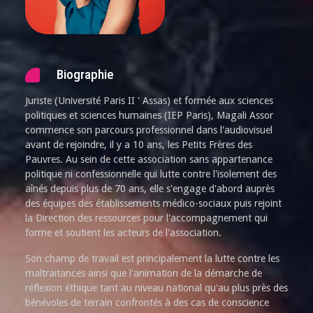
Biographie
Juriste (Université Paris II ' Assas) et formée aux sciences
politiques et sciences humaines (IEP Paris), Magali Assor
commence son parcours professionnel dans l'audiovisuel
avant de rejoindre, il y a 10 ans, les Petits Frères des
Pauvres. Au sein de cette association sans appartenance
politique ni confessionnelle qui lutte contre l'isolement des
aînés depuis plus de 70 ans, elle s'engage d'abord auprès
des équipes des établissements médico-sociaux puis rejoint
la Direction des ressources pour l'accompagnement qui
forme et soutient les acteurs de l'association.
Son champ de travail est principalement la lutte contre les
maltraitances ainsi que l'animation de la démarche de
réflexion éthique tant au niveau national qu'au plus près des
bénévoles de terrain confrontés à des cas de conscience