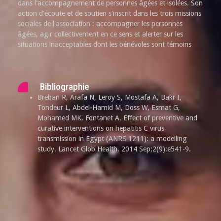
dans l'accompagnement de personnes âgées et isolées. Son
action d'écoute et de soutien s'inscrit dans les trois missions
sociales de l'association : accompagner les personnes
âgées, agir collectivement en ce sens et alerter sur les
situations inacceptables dont les bénévoles sont témoins
Bibliographie
Breban R, Arafa N, Leroy S, Mostafa A, Bakr I,
Tondeur L, Abdel-Hamid M, Doss W, Esmat G,
Mohamed MK, Fontanet A. Effect of preventive and
curative interventions on hepatitis C virus
transmission in Egypt (ANRS 1211): a modelling
study. Lancet Glob Health. 2014 Sep;2(9):e541-9.