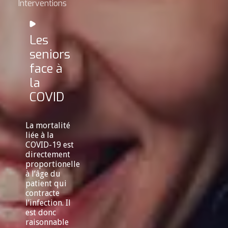
Interventions
Les
seniors
face à
la
COVID
La mortalité
liée à la
COVID-19 est
directement
proportionelle
à l’âge du
patient qui
contracte
l’infection. Il
est donc
raisonnable