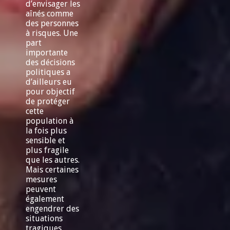
d’envisager les
aînés comme
des personnes
à risques. Une
part
importante
des décisions
politiques a
d’ailleurs eu
pour objectif
de protéger
cette
population à
la fois plus
sensible et
plus fragile
que les autres.
Mais certaines
mesures
peuvent
également
engendrer des
situations
tragiques