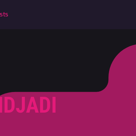
sts
DJADI