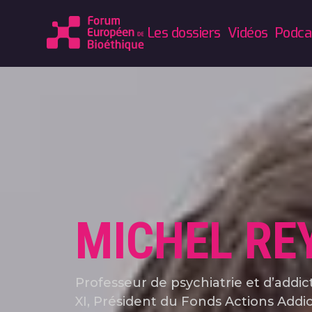
Les dossiers
Vidéos
Podca
MICHEL RE
Professeur de psychiatrie et d’addict
XI, Président du Fonds Actions Addi