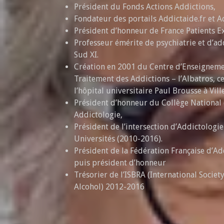
Président du Fonds Actions Addictions,
Fondateur des portails Addictaide.fr et Ad
Président d’honneur de France Patients E
Professeur émérite de psychiatrie et d’add
Sud XI.
Création en 2001 du Centre d’Enseigneme
Traitement des Addictions – l’Albatros, ce
l’hôpital universitaire Paul Brousse à Ville
Président d’honneur du Collège National 
Addictologie,
Président de l’intersection d’Addictologi
Universités (2010-2016).
Président de la Fédération Française d’Ad
puis président d’honneur
Trésorier de l’ISBRA (International Societ
Alcohol) 2012-2016