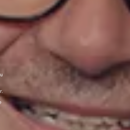
ou
r.
e