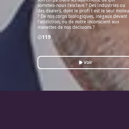
sommes-nous l’esclave ? Des industries ou
des dealers, dont le profi t est le seul mote
? De nos corps biologiques, inégaux devant
l’addiction, ou de notre inconscient aux
manettes de nos décisions ?
119
Voir