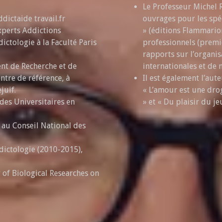
Le Professeur Michel R
dictaide travail.fr
ouvrages pour les spéc
xperts Addictions
» (éditions Flammario
ictologie à la Faculté Paris
professionnels (premi
rapports sur l’organis
nt de Recherche et de
internationales et de
ntre de référence, à
Il est également l’aut
juif.
« L’amour est une dro
des Universitaires en
» et « Du plaisir du j
e au Conseil National des
dictologie (2010-2015),
y of Biological Researches on