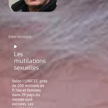
Interventions
Les
mutilations
sexuelles
Selon l’UNICEF, près
de 200 millions de
fi lles et femmes
dans 29 pays du
monde sont
excisées. Les