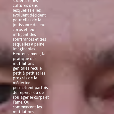
sociétés et les
cultures dans
lesquelles elles
évoluent décident
pour elles de la
jouissance de leur
corps et leur
infligent des
souffrances et des
séquelles à peine
imaginables.
Heureusement, la
pratique des
mutilations
génitales recule
petit à petit et les
progrès de la
médecine
permettent parfois
de réparer ou de
soulager le corps et
l’âme. Où
commencent les
mutilations