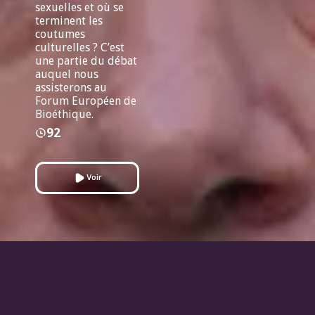
sexuelles et où se
terminent les
coutumes
culturelles ? C’est
une partie du débat
auquel nous
assisterons au
Forum Européen de
Bioéthique.
92
Voir