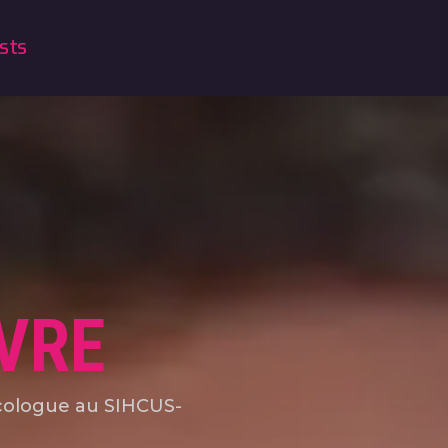
sts
VRE
écologue au SIHCUS-