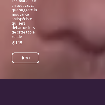
l’animal ? C’est
en tout cas ce
que suggère la
mouvance
antispéciste,
qui sera
débattue lors
de cette table
ronde.
115
Voir