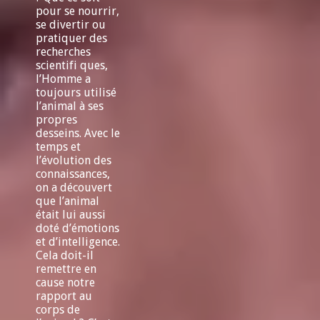
pour se nourrir,
se divertir ou
pratiquer des
recherches
scientifi ques,
l’Homme a
toujours utilisé
l’animal à ses
propres
desseins. Avec le
temps et
l’évolution des
connaissances,
on a découvert
que l’animal
était lui aussi
doté d’émotions
et d’intelligence.
Cela doit-il
remettre en
cause notre
rapport au
corps de