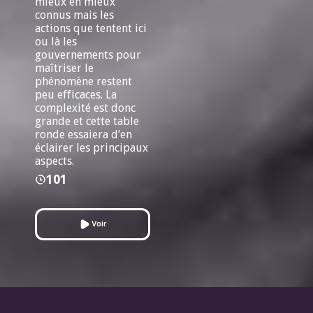
mieux en mieux
connus mais les
actions que tentent ici
ou là les
gouvernements pour
maîtriser le
phénomène restent
peu efficaces. La
complexité est donc
grande et cette table
ronde essaiera d’en
éclairer les principaux
aspects.
101
Voir