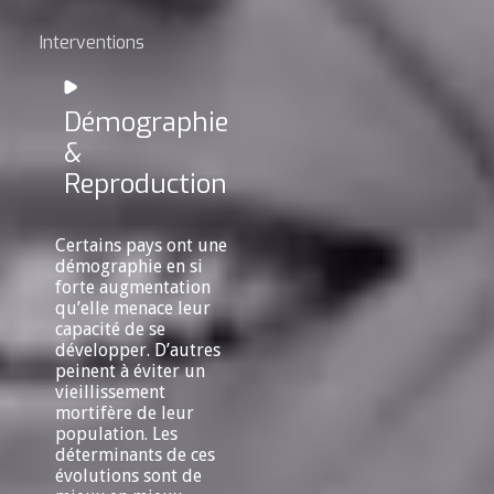
Interventions
Démographie
&
Reproduction
Certains pays ont une
démographie en si
forte augmentation
qu’elle menace leur
capacité de se
développer. D’autres
peinent à éviter un
vieillissement
mortifère de leur
population. Les
déterminants de ces
évolutions sont de