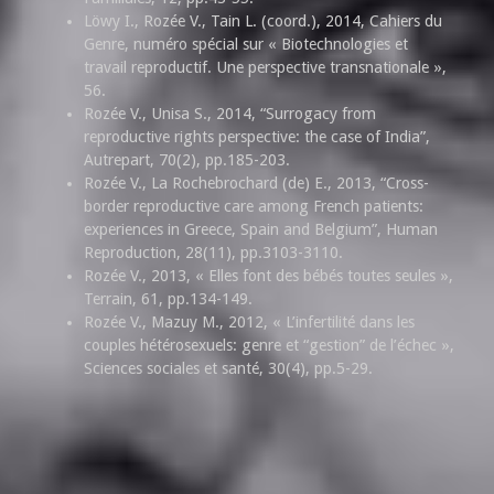
Löwy I., Rozée V., Tain L. (coord.), 2014, Cahiers du
Genre, numéro spécial sur « Biotechnologies et
travail reproductif. Une perspective transnationale »,
56.
Rozée V., Unisa S., 2014, “Surrogacy from
reproductive rights perspective: the case of India”,
Autrepart, 70(2), pp.185-203.
Rozée V., La Rochebrochard (de) E., 2013, “Cross-
border reproductive care among French patients:
experiences in Greece, Spain and Belgium”, Human
Reproduction, 28(11), pp.3103-3110.
Rozée V., 2013, « Elles font des bébés toutes seules »,
Terrain, 61, pp.134-149.
Rozée V., Mazuy M., 2012, « L’infertilité dans les
couples hétérosexuels: genre et “gestion” de l’échec »,
Sciences sociales et santé, 30(4), pp.5-29.