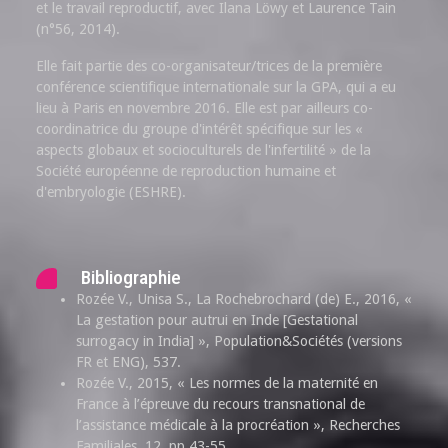
et le travail reproductif, avec Ilana Löwy et Laurence Tain
(n°56, 2014).
Elle fait partie des co-organisateur/trices de la première
conférence scientifique internationale sur la GPA, qui a eu
lieu à Paris en novembre 2016. Elle est par ailleurs co-
coordinatrice du groupe d'intérêt spécifique sur les «
aspects globaux et socioculturels de l'infertilité » de la
Société européenne de reproduction humaine et
d'embryologie (ESHRE).
Bibliographie
Rozée V., Unisa S., La Rochebrochard (de) E., 2016, «
La gestation pour autrui en Inde [Gestational
surrogacy in India] », Population&Sociétés (versions
FR et ENG), 537.
Rozée V., 2015, « Les normes de la maternité en
France à l’épreuve du recours transnational de
l’assistance médicale à la procréation », Recherches
Familiales, 12, pp.43-55.